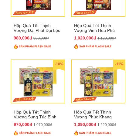
Hộp Quà Tết Thịnh
Hộp Quà Tết Thịnh
Vượng Đại Phát Đại Lộc
Vượng Vinh Hoa Phú
QTHN 166
Quý QTHN 167
980,000đ
1,020,000đ
990,000₫
1,120,000₫
-10%
-11%
Hộp Quà Tết Thịnh
Hộp Quà Tết Thịnh
Vượng Sung Túc Bình
Vượng Phúc Khang
An QTHN 164
Trường Thọ QTHN 165
970,000đ
1,090,000đ
1,070,000₫
1,220,000₫