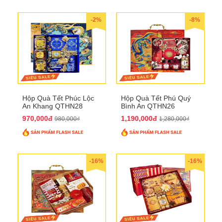
-2%
-8%
Hộp Quà Tết Phúc Lộc
Hộp Quà Tết Phú Quý
An Khang QTHN28
Bình An QTHN26
970,000đ
1,190,000đ
980,000₫
1,280,000₫
-16%
-16%