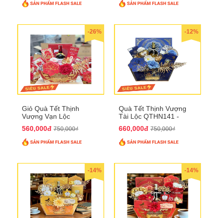
-26%
-12%
Giỏ Quà Tết Thịnh
Quà Tết Thịnh Vượng
Vượng Vạn Lộc
Tài Lộc QTHN141 -
QTHN142
Chúc Tết Phú Quý,
560,000đ
660,000đ
750,000₫
750,000₫
Thịnh Vượng
-14%
-14%