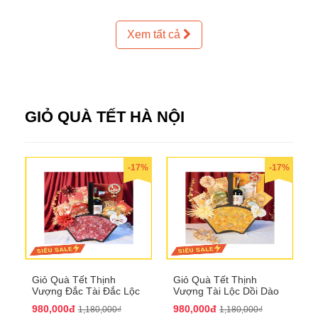
Xem tất cả
GIỎ QUÀ TẾT HÀ NỘI
-17%
-17%
Giỏ Quà Tết Thịnh
Giỏ Quà Tết Thịnh
Vượng Đắc Tài Đắc Lộc
Vượng Tài Lộc Dồi Dào
QTHN 170
QTHN 171
980,000đ
980,000đ
1,180,000₫
1,180,000₫