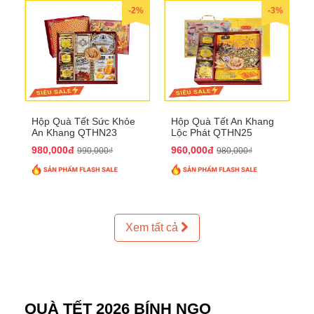
-2%
-3%
Hộp Quà Tết Sức Khỏe
Hộp Quà Tết An Khang
An Khang QTHN23
Lộc Phát QTHN25
980,000đ
960,000đ
990,000₫
980,000₫
Xem tất cả
QUÀ TẾT 2026 BÍNH NGỌ