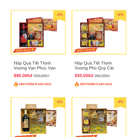
-4%
-4%
Hộp Quà Tết Thịnh
Hộp Quà Tết Thịnh
Vượng Vạn Phúc Vạn
Vượng Phú Quý Cát
Lộc QTHN 162
Tường QTHN 163
890,000đ
930,000đ
920,000₫
960,000₫
-4%
-4%