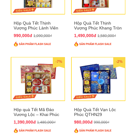
Hộp Quà Tết Thịnh
Hộp Quà Tết Thịnh
Vượng Phúc Lành Viên
Vượng Phúc Khang Tròn
Mãn QTHN 155
Đầy QTHN 156
990,000đ
1,490,000đ
1,090,000₫
1,580,000₫
-7%
-2%
Hộp quà Tết Mã Đáo
Hộp Quà Tết Vạn Lộc
Vương Lộc – Khai Phúc
Phúc QTHN29
Đại Thịnh 2026
1,390,000đ
980,000đ
1,480,000₫
990,000₫