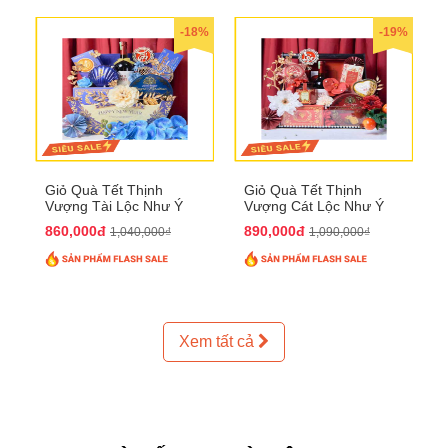
-18%
-19%
Giỏ Quà Tết Thịnh
Giỏ Quà Tết Thịnh
Vượng Tài Lộc Như Ý
Vượng Cát Lộc Như Ý
QTHN 179
QTHN 180
860,000đ
890,000đ
1,040,000₫
1,090,000₫
Xem tất cả