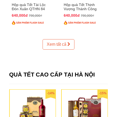
Hộp quà Tết Tài Lộc
Hộp quà Tết Thịnh
Đón Xuân QTHN 84
Vượng Thành Công
QTHN 93
640,000đ
640,000đ
790,000₫
790,000₫
Xem tất cả
QUÀ TẾT CAO CẤP TẠI HÀ NỘI
-14%
-15%