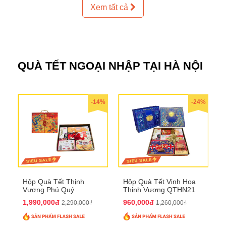
Xem tất cả
QUÀ TẾT NGOẠI NHẬP TẠI HÀ NỘI
-14%
-24%
Hộp Quà Tết Thịnh
Hộp Quà Tết Vinh Hoa
Vượng Phú Quý
Thịnh Vượng QTHN21
QTHN20
1,990,000đ
960,000đ
2,290,000₫
1,260,000₫