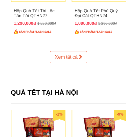
Hộp Quà Tết Tài Lộc
Hộp Quà Tết Phú Quý
Tấn Tới QTHN27
Đại Cát QTHN24
1,290,000đ
1,090,000đ
1,520,000₫
1,290,000₫
Xem tất cả
QUÀ TẾT TẠI HÀ NỘI
-2%
-9%