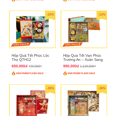
-10%
-12%
Hộp Quà Tết Phúc Lộc
Hộp Quà Tết Vạn Phúc
Thọ QTH12
Trường An – Xuân Sang
Phú Quý QTHN33
650,000đ
990,000đ
720,000₫
1,120,000₫
-38%
-38%