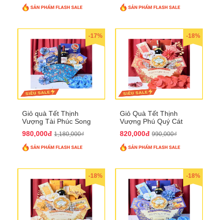
-17%
-18%
Giỏ quà Tết Thịnh
Giỏ Quà Tết Thịnh
Vượng Tài Phúc Song
Vượng Phú Quý Cát
Hành QTHN 172
Tường QTHN 173
980,000đ
820,000đ
1,180,000₫
990,000₫
-18%
-18%