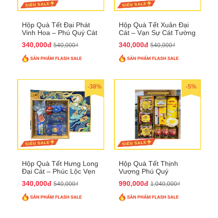
Hộp Quà Tết Đại Phát
Hộp Quà Tết Xuân Đại
Vinh Hoa – Phú Quý Cát
Cát – Vạn Sự Cát Tường
Tường QTHN32
QTHN31
340,000đ
340,000đ
540,000₫
540,000₫
-38%
-5%
Hộp Quà Tết Hưng Long
Hộp Quà Tết Thịnh
Đại Cát – Phúc Lộc Vẹn
Vượng Phú Quý
Toàn QTHN30
QTHN22
340,000đ
990,000đ
540,000₫
1,040,000₫