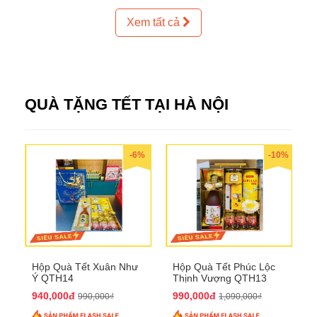
Xem tất cả
QUÀ TẶNG TẾT TẠI HÀ NỘI
-6%
-10%
Hộp Quà Tết Xuân Như
Hộp Quà Tết Phúc Lộc
Ý QTH14
Thịnh Vượng QTH13
940,000đ
990,000đ
990,000₫
1,090,000₫