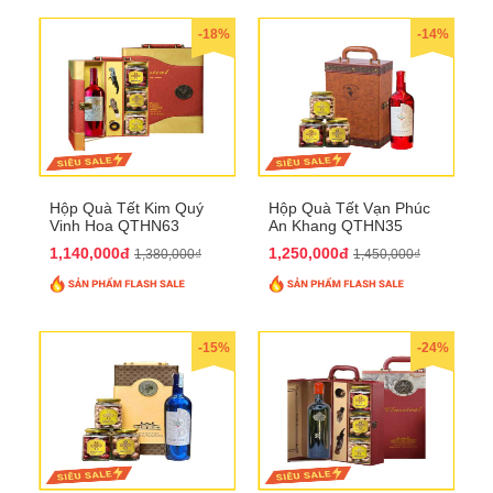
-18%
-14%
Hộp Quà Tết Kim Quý
Hộp Quà Tết Vạn Phúc
Vinh Hoa QTHN63
An Khang QTHN35
1,140,000đ
1,250,000đ
1,380,000₫
1,450,000₫
-15%
-24%