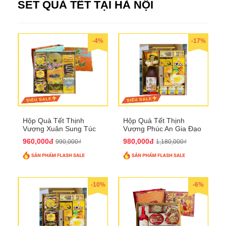
SET QUÀ TẾT TẠI HÀ NỘI
-4%
-17%
Hộp Quà Tết Thịnh
Hộp Quà Tết Thịnh
Vượng Xuân Sung Túc
Vượng Phúc An Gia Đạo
QTHN 157
QTHN 154
960,000đ
980,000đ
990,000₫
1,180,000₫
-10%
-6%