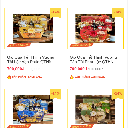
-14%
-14%
Giỏ Quà Tết Thịnh Vượng
Giỏ Quà Tết Thịnh Vượng
Tài Lộc Vạn Phúc QTHN
Tấn Tài Phát Lộc QTHN
146
147
790,000đ
790,000đ
910,000₫
910,000₫
-14%
-14%