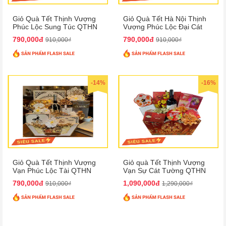
Giỏ Quà Tết Thịnh Vượng
Giỏ Quà Tết Hà Nội Thịnh
Phúc Lộc Sung Túc QTHN
Vượng Phúc Lộc Đại Cát
148
QTHN 150
790,000đ
790,000đ
910,000₫
910,000₫
-14%
-16%
Giỏ Quà Tết Thịnh Vượng
Giỏ quà Tết Thịnh Vượng
Vạn Phúc Lộc Tài QTHN
Vạn Sự Cát Tường QTHN
151
152
790,000đ
1,090,000đ
910,000₫
1,290,000₫