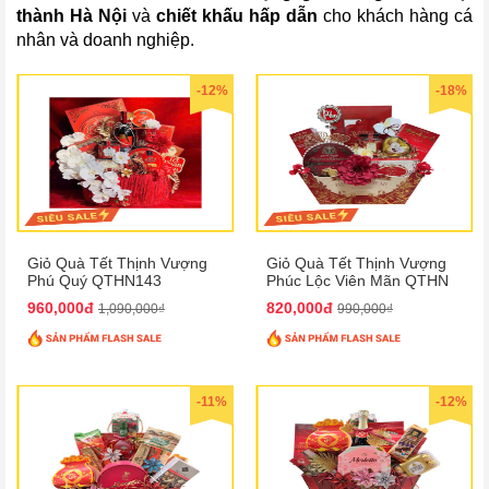
thành Hà Nội
và
chiết khấu hấp dẫn
cho khách hàng cá
nhân và doanh nghiệp.
-12%
-18%
Giỏ Quà Tết Thịnh Vượng
Giỏ Quà Tết Thịnh Vượng
Phú Quý QTHN143
Phúc Lộc Viên Mãn QTHN
183
960,000đ
820,000đ
1,090,000₫
990,000₫
-11%
-12%