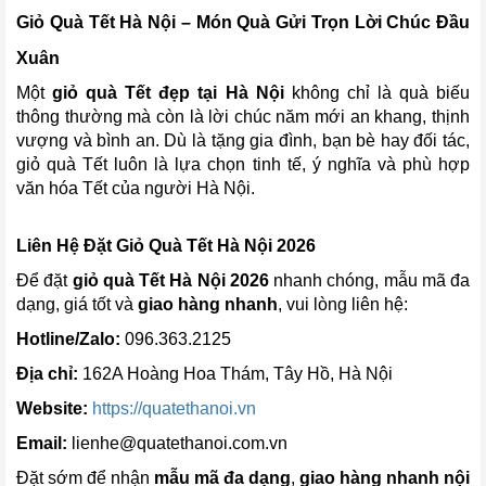
Giỏ Quà Tết Hà Nội – Món Quà Gửi Trọn Lời Chúc Đầu
Xuân
Một
giỏ quà Tết đẹp tại Hà Nội
không chỉ là quà biếu
thông thường mà còn là lời chúc năm mới an khang, thịnh
vượng và bình an. Dù là tặng gia đình, bạn bè hay đối tác,
giỏ quà Tết luôn là lựa chọn tinh tế, ý nghĩa và phù hợp
văn hóa Tết của người Hà Nội.
Liên Hệ Đặt Giỏ Quà Tết Hà Nội 2026
Để đặt
giỏ quà Tết Hà Nội 2026
nhanh chóng, mẫu mã đa
dạng, giá tốt và
giao hàng nhanh
, vui lòng liên hệ:
Hotline/Zalo:
096.363.2125
Địa chỉ:
162A Hoàng Hoa Thám, Tây Hồ, Hà Nội
Website:
https://quatethanoi.vn
Email:
lienhe@quatethanoi.com.vn
Đặt sớm để nhận
mẫu mã đa dạng
,
giao hàng nhanh nội