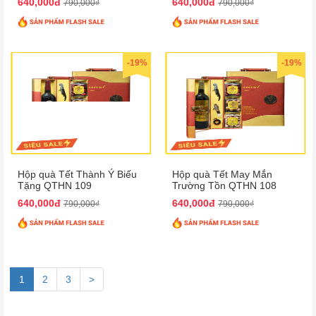
640,000đ
640,000đ
790,000₫
790,000₫
-19%
-19%
Hộp quà Tết Thành Ý Biếu
Hộp quà Tết May Mắn
Tặng QTHN 109
Trường Tồn QTHN 108
640,000đ
640,000đ
790,000₫
790,000₫
1
2
3
>