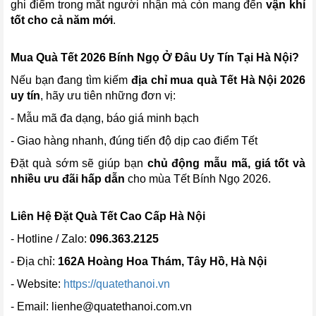
ghi điểm trong mắt người nhận mà còn mang đến
vận khí
tốt cho cả năm mới
.
Mua Quà Tết 2026 Bính Ngọ Ở Đâu Uy Tín Tại Hà Nội?
Nếu bạn đang tìm kiếm
địa chỉ mua quà Tết Hà Nội 2026
uy tín
, hãy ưu tiên những đơn vị:
- Mẫu mã đa dạng, báo giá minh bạch
- Giao hàng nhanh, đúng tiến độ dịp cao điểm Tết
Đặt quà sớm sẽ giúp bạn
chủ động mẫu mã, giá tốt và
nhiều ưu đãi hấp dẫn
cho mùa Tết Bính Ngọ 2026.
Liên Hệ Đặt Quà Tết Cao Cấp Hà Nội
- Hotline / Zalo:
096.363.2125
- Địa chỉ:
162A Hoàng Hoa Thám, Tây Hồ, Hà Nội
- Website:
https://quatethanoi.vn
- Email:
lienhe@quatethanoi.com.vn