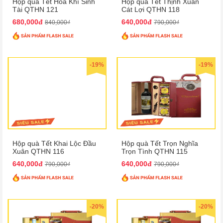
Hộp quà Tết Hòa Khí Sinh
Hộp quà Tết Thịnh Xuân
Tài QTHN 121
Cát Lợi QTHN 118
680,000đ
640,000đ
840,000₫
790,000₫
-19%
-19%
Hộp quà Tết Khai Lộc Đầu
Hộp quà Tết Trọn Nghĩa
Xuân QTHN 116
Trọn Tình QTHN 115
640,000đ
640,000đ
790,000₫
790,000₫
-20%
-20%