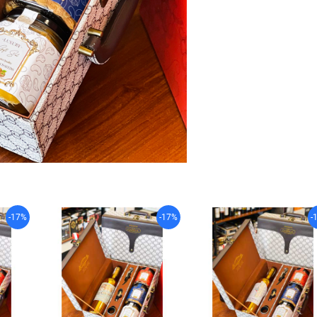
-17%
-17%
-