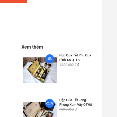
Xem thêm
Hộp Quà Tết Phú Quý
-5%
Bình An QTH9
1,390,000 đ
đ
Hộp Quà Tết Long
-22%
Phụng Xum Vầy QTH8
750,000 đ
đ