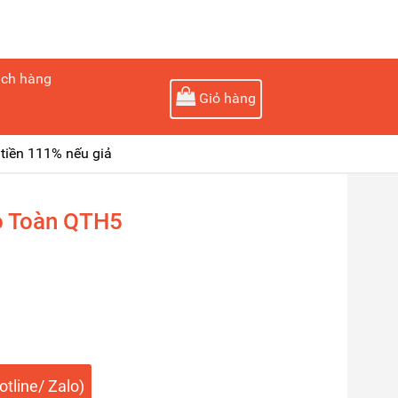
ách hàng
Giỏ hàng
tiền 111% nếu giả
ọ Toàn QTH5
tline/ Zalo)