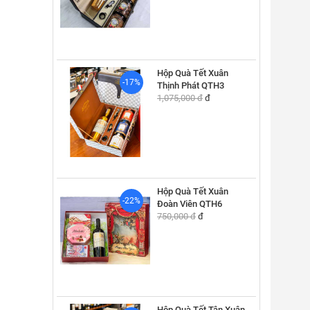
Hộp Quà Tết Xuân
-17%
Thịnh Phát QTH3
1,075,000 đ
đ
Hộp Quà Tết Xuân
-22%
Đoàn Viên QTH6
750,000 đ
đ
Hộp Quà Tết Tân Xuân