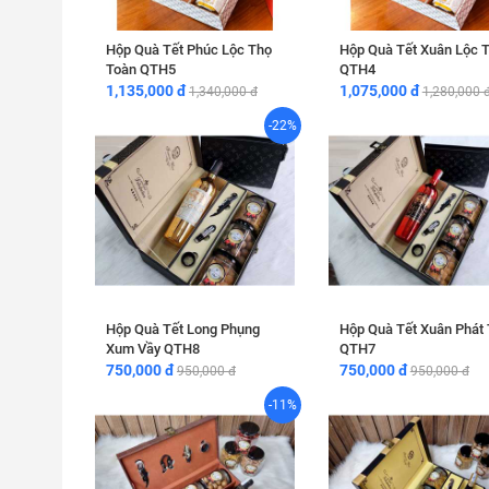
Hộp Quà Tết Phúc Lộc Thọ
Hộp Quà Tết Xuân Lộc T
Toàn QTH5
QTH4
1,135,000 đ
1,075,000 đ
1,340,000 đ
1,280,000 
-22%
Hộp Quà Tết Long Phụng
Hộp Quà Tết Xuân Phát 
Xum Vầy QTH8
QTH7
750,000 đ
750,000 đ
950,000 đ
950,000 đ
-11%