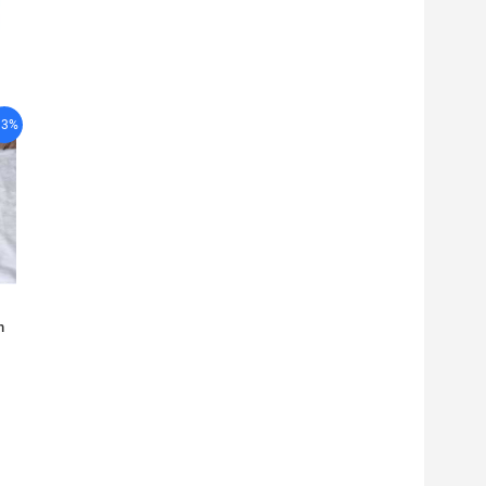
13%
h