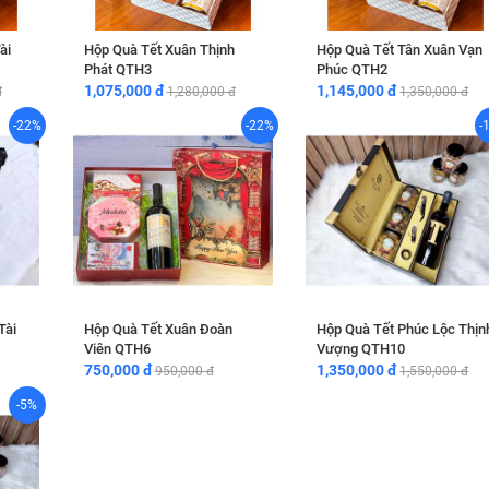
ài
Hộp Quà Tết Xuân Thịnh
Hộp Quà Tết Tân Xuân Vạn
Phát QTH3
Phúc QTH2
1,075,000 đ
1,145,000 đ
đ
1,280,000 đ
1,350,000 đ
-22%
-22%
-
Tài
Hộp Quà Tết Xuân Đoàn
Hộp Quà Tết Phúc Lộc Thịn
Viên QTH6
Vượng QTH10
750,000 đ
1,350,000 đ
950,000 đ
1,550,000 đ
-5%