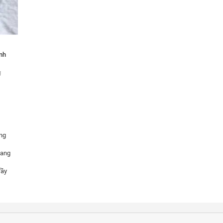
nh
đ
ng
hang
Vầy