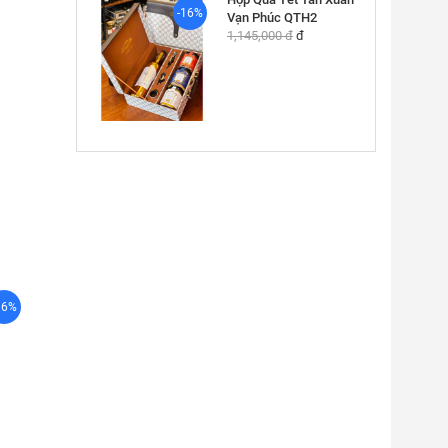
-16%
Vạn Phúc QTH2
1,145,000 đ
đ
16%