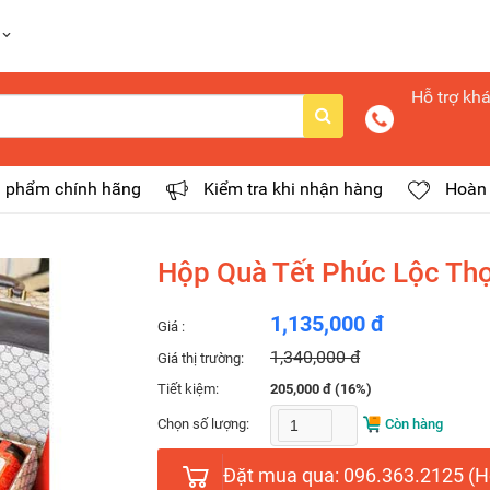
Hỗ trợ kh
 phẩm chính hãng
Kiểm tra khi nhận hàng
Hoàn 
Hộp Quà Tết Phúc Lộc Th
1,135,000 đ
Giá :
1,340,000 đ
Giá thị trường:
Tiết kiệm:
205,000 đ (16%)
Chọn số lượng:
Còn hàng
Đặt mua qua: 096.363.2125 (Ho