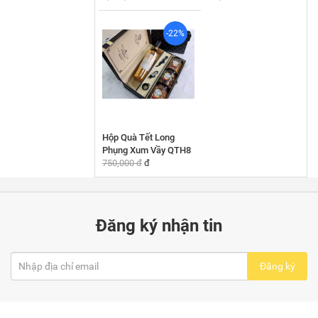
-22%
Hộp Quà Tết Long
Phụng Xum Vầy QTH8
750,000 đ
đ
Đăng ký nhận tin
Đăng ký