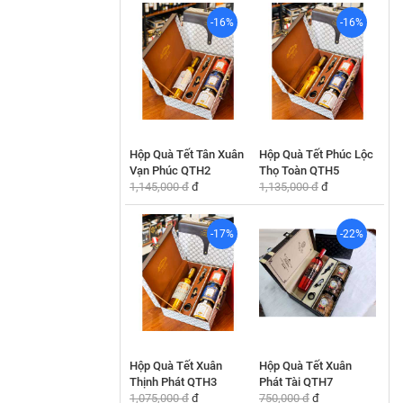
-16%
-16%
Hộp Quà Tết Tân Xuân
Hộp Quà Tết Phúc Lộc
Vạn Phúc QTH2
Thọ Toàn QTH5
1,145,000 đ
đ
1,135,000 đ
đ
-17%
-22%
Hộp Quà Tết Xuân
Hộp Quà Tết Xuân
Thịnh Phát QTH3
Phát Tài QTH7
1,075,000 đ
đ
750,000 đ
đ