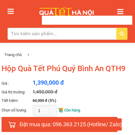
Trang chủ
Hộp Quà Tết Phú Quý Bình An QTH9
1,390,000 đ
Giá :
1,450,000 đ
Giá thị trường:
Tiết kiệm:
60,000 đ (5%)
Chọn số lượng:
Còn hàng
Đặt mua qua: 096.363.2125 (Hotline/ Zalo)