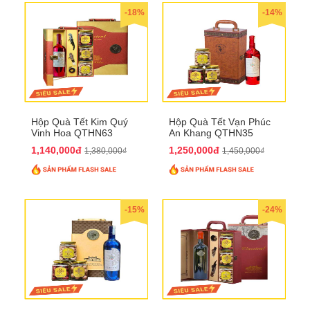
-18%
-14%
Hộp Quà Tết Kim Quý
Hộp Quà Tết Vạn Phúc
Vinh Hoa QTHN63
An Khang QTHN35
1,140,000đ
1,250,000đ
1,380,000₫
1,450,000₫
-15%
-24%