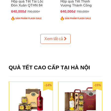
Hộp quà Tết Tài Lộc
Hộp quà Tết Thịnh
Đón Xuân QTHN 84
Vượng Thành Công
QTHN 93
640,000đ
640,000đ
790,000₫
790,000₫
Xem tất cả
QUÀ TẾT CAO CẤP TẠI HÀ NỘI
-14%
-15%