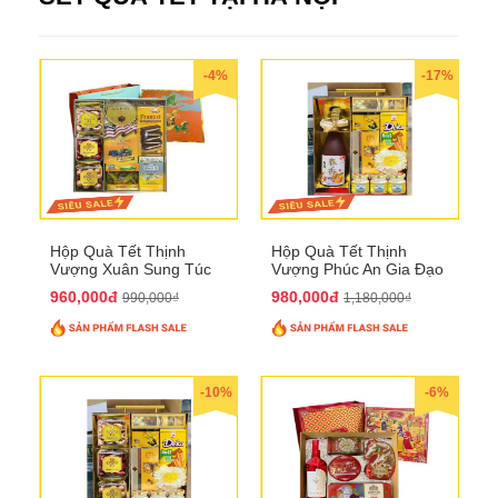
-4%
-17%
Hộp Quà Tết Thịnh
Hộp Quà Tết Thịnh
Vượng Xuân Sung Túc
Vượng Phúc An Gia Đạo
QTHN 157
QTHN 154
960,000đ
980,000đ
990,000₫
1,180,000₫
-10%
-6%