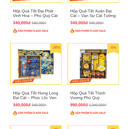
Hộp Quà Tết Đại Phát
Hộp Quà Tết Xuân Đại
Vinh Hoa – Phú Quý Cát
Cát – Vạn Sự Cát Tường
Tường QTHN32
QTHN31
340,000đ
340,000đ
540,000₫
540,000₫
-38%
-5%
Hộp Quà Tết Hưng Long
Hộp Quà Tết Thịnh
Đại Cát – Phúc Lộc Vẹn
Vượng Phú Quý
Toàn QTHN30
QTHN22
340,000đ
990,000đ
540,000₫
1,040,000₫