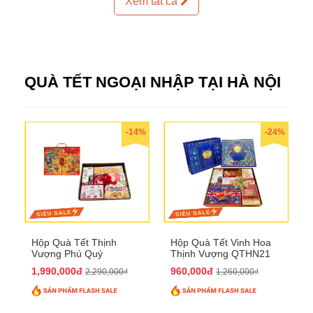
Xem tất cả
QUÀ TẾT NGOẠI NHẬP TẠI HÀ NỘI
-14%
-24%
Hộp Quà Tết Thịnh
Hộp Quà Tết Vinh Hoa
Vượng Phú Quý
Thịnh Vượng QTHN21
QTHN20
1,990,000đ
960,000đ
2,290,000₫
1,260,000₫