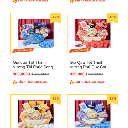
-17%
-18%
Giỏ quà Tết Thịnh
Giỏ Quà Tết Thịnh
Vượng Tài Phúc Song
Vượng Phú Quý Cát
Hành QTHN 172
Tường QTHN 173
980,000đ
820,000đ
1,180,000₫
990,000₫
-18%
-18%