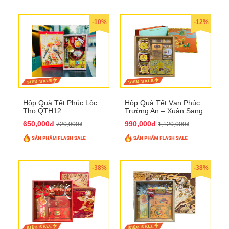
-10%
-12%
Hộp Quà Tết Phúc Lộc
Hộp Quà Tết Vạn Phúc
Thọ QTH12
Trường An – Xuân Sang
Phú Quý QTHN33
650,000đ
990,000đ
720,000₫
1,120,000₫
-38%
-38%