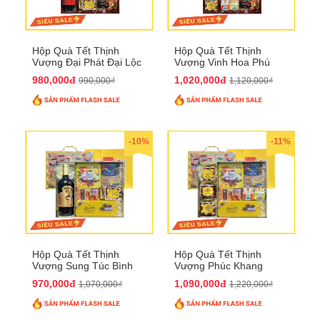
Hộp Quà Tết Thịnh
Hộp Quà Tết Thịnh
Vượng Đại Phát Đại Lộc
Vượng Vinh Hoa Phú
QTHN 166
Quý QTHN 167
980,000đ
1,020,000đ
990,000₫
1,120,000₫
-10%
-11%
Hộp Quà Tết Thịnh
Hộp Quà Tết Thịnh
Vượng Sung Túc Bình
Vượng Phúc Khang
An QTHN 164
Trường Thọ QTHN 165
970,000đ
1,090,000đ
1,070,000₫
1,220,000₫