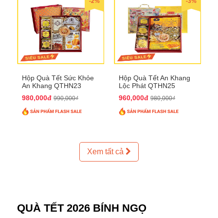
-2%
-3%
Hộp Quà Tết Sức Khỏe
Hộp Quà Tết An Khang
An Khang QTHN23
Lộc Phát QTHN25
980,000đ
960,000đ
990,000₫
980,000₫
Xem tất cả
QUÀ TẾT 2026 BÍNH NGỌ