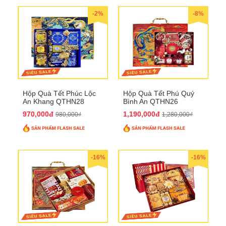
-2%
-8%
Hộp Quà Tết Phúc Lộc
Hộp Quà Tết Phú Quý
An Khang QTHN28
Bình An QTHN26
970,000đ
1,190,000đ
980,000₫
1,280,000₫
-16%
-16%