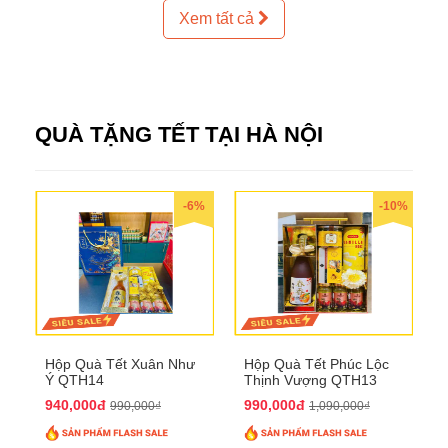
Xem tất cả
QUÀ TẶNG TẾT TẠI HÀ NỘI
-6%
-10%
Hộp Quà Tết Xuân Như
Hộp Quà Tết Phúc Lộc
Ý QTH14
Thịnh Vượng QTH13
940,000đ
990,000đ
990,000₫
1,090,000₫