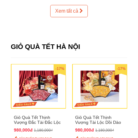
Xem tất cả
GIỎ QUÀ TẾT HÀ NỘI
-17%
-17%
Giỏ Quà Tết Thịnh
Giỏ Quà Tết Thịnh
Vượng Đắc Tài Đắc Lộc
Vượng Tài Lộc Dồi Dào
QTHN 170
QTHN 171
980,000đ
980,000đ
1,180,000₫
1,180,000₫