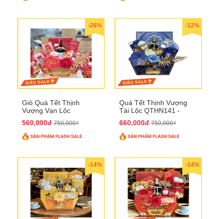
-26%
-12%
Giỏ Quà Tết Thịnh
Quà Tết Thịnh Vượng
Vượng Vạn Lộc
Tài Lộc QTHN141 -
QTHN142
Chúc Tết Phú Quý,
560,000đ
660,000đ
750,000₫
750,000₫
Thịnh Vượng
-14%
-14%