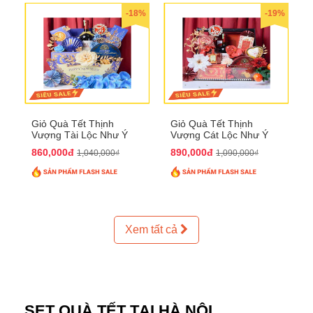
-18%
-19%
Giỏ Quà Tết Thịnh
Giỏ Quà Tết Thịnh
Vượng Tài Lộc Như Ý
Vượng Cát Lộc Như Ý
QTHN 179
QTHN 180
860,000đ
890,000đ
1,040,000₫
1,090,000₫
Xem tất cả
SET QUÀ TẾT TẠI HÀ NỘI