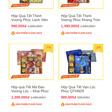
Hộp Quà Tết Thịnh
Hộp Quà Tết Thịnh
Vượng Phúc Lành Viên
Vượng Phúc Khang Tròn
Mãn QTHN 155
Đầy QTHN 156
990,000đ
1,490,000đ
1,090,000₫
1,580,000₫
-7%
-2%
Hộp quà Tết Mã Đáo
Hộp Quà Tết Vạn Lộc
Vương Lộc – Khai Phúc
Phúc QTHN29
Đại Thịnh 2026
1,390,000đ
980,000đ
1,480,000₫
990,000₫