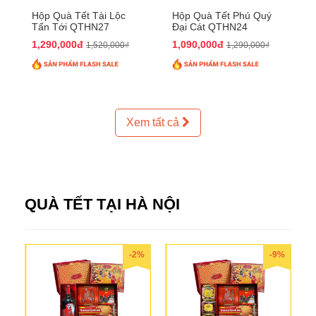
Hộp Quà Tết Tài Lộc
Hộp Quà Tết Phú Quý
Tấn Tới QTHN27
Đại Cát QTHN24
1,290,000đ
1,090,000đ
1,520,000₫
1,290,000₫
Xem tất cả
QUÀ TẾT TẠI HÀ NỘI
-2%
-9%