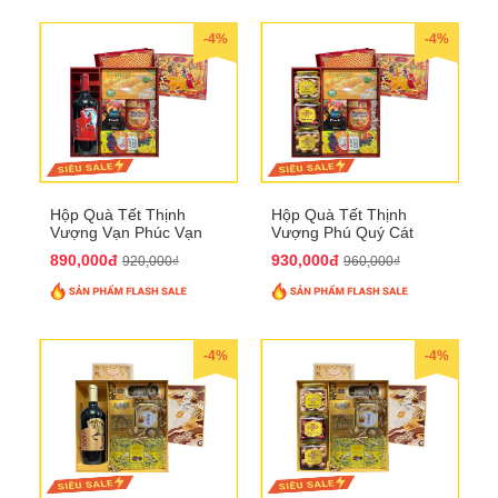
-4%
-4%
Hộp Quà Tết Thịnh
Hộp Quà Tết Thịnh
Vượng Vạn Phúc Vạn
Vượng Phú Quý Cát
Lộc QTHN 162
Tường QTHN 163
890,000đ
930,000đ
920,000₫
960,000₫
-4%
-4%