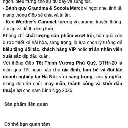
ngon, biểu trưng cho sự đủ đầy và sung túc.
-
Bánh quy Grandma & Socola Merci
: vị ngọt nhẹ, tinh tế,
mang thông điệp sẻ chia và tri ân.
-
Kẹo Werther’s Caramel
: hương vị caramel truyền thống,
ấm áp và dễ thưởng thức.
Không chỉ
chất lượng sản phẩm vượt trội
, hộp quà còn
được thiết kế hài hòa, sang trọng, là lựa chọn lý tưởng để
biếu tặng đối tác, khách hàng VIP
hoặc
tri ân nhân viên
xuất sắc
dịp đầu xuân.
Với thông điệp
Tết Thịnh Vượng Phú Quý
, QTHN20 là
món quà Tết hoàn hảo cho
gia đình, bạn bè và đối tác
doanh nghiệp tại Hà Nội
, vừa
sang trọng
, vừa
ý nghĩa
,
mang đến lời chúc
may mắn, thành công và khởi đầu
thuận lợ
i cho năm Bính Ngọ 2026.
Sản phẩm liên quan
Có thể bạn quan tâm