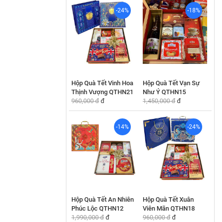
-24%
-18%
Hộp Quà Tết Vinh Hoa
Hộp Quà Tết Vạn Sự
Thịnh Vượng QTHN21
Như Ý QTHN15
960,000 đ
đ
1,450,000 đ
đ
-14%
-24%
Hộp Quà Tết An Nhiên
Hộp Quà Tết Xuân
Phúc Lộc QTHN12
Viên Mãn QTHN18
1,990,000 đ
đ
960,000 đ
đ