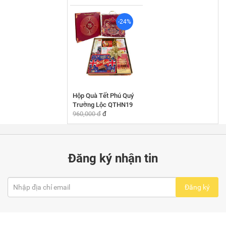
-24%
Hộp Quà Tết Phú Quý
Trường Lộc QTHN19
960,000 đ
đ
Đăng ký nhận tin
Đăng ký