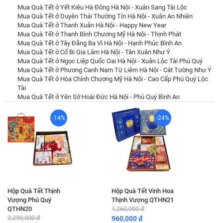
Mua Quà Tết ở Yết Kiêu Hà Đông Hà Nội - Xuân Sang Tài Lộc
Mua Quà Tết ở Duyên Thái Thường Tín Hà Nội - Xuân An Nhiên
Mua Quà Tết ở Thanh Xuân Hà Nội - Happy New Year
Mua Quà Tết ở Thanh Bình Chương Mỹ Hà Nội - Thịnh Phát
Mua Quà Tết ở Tây Đằng Ba Vì Hà Nội - Hạnh Phúc Bình An
Mua Quà Tết ở Cổ Bi Gia Lâm Hà Nội - Tân Xuân Như Ý
Mua Quà Tết ở Ngọc Liệp Quốc Oai Hà Nội - Xuân Lộc Tài Phú Quý
Mua Quà Tết ở Phương Canh Nam Từ Liêm Hà Nội - Cát Tường Như Ý
Mua Quà Tết ở Hòa Chính Chương Mỹ Hà Nội - Cao Cấp Phú Quý Lộc
Tài
Mua Quà Tết ở Yên Sở Hoài Đức Hà Nội - Phú Quý Bình An
-14%
-24%
Hộp Quà Tết Thịnh
Hộp Quà Tết Vinh Hoa
Vượng Phú Quý
Thịnh Vượng QTHN21
QTHN20
1,260,000 đ
2,290,000 đ
960,000 đ