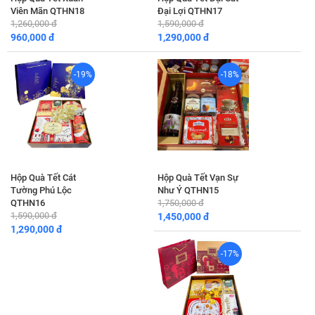
Viên Mãn QTHN18
Đại Lợi QTHN17
1,260,000 đ
1,590,000 đ
960,000 đ
1,290,000 đ
-19%
-18%
Hộp Quà Tết Cát
Hộp Quà Tết Vạn Sự
Tường Phú Lộc
Như Ý QTHN15
QTHN16
1,750,000 đ
1,590,000 đ
1,450,000 đ
1,290,000 đ
-17%