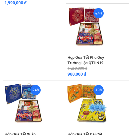
1,990,000 đ
-24%
Hộp Quà Tết Phú Quý
Trường Lộc QTHN19
1,260,000 đ
960,000 đ
-24%
-19%
Hộp Quà Tết Xuân
Hộp Quà Tết Đại Cát