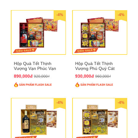
-4%
-4%
Hộp Quà Tết Thịnh
Hộp Quà Tết Thịnh
Vượng Vạn Phúc Vạn
Vượng Phú Quý Cát
Lộc QTHN 162
Tường QTHN 163
890,000đ
930,000đ
920,000₫
960,000₫
-4%
-4%