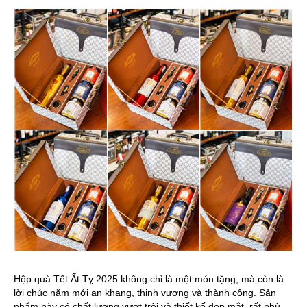
Hộp quà Tết Ất Tỵ 2025 không chỉ là một món tặng, mà còn là
lời chúc năm mới an khang, thịnh vượng và thành công. Sản
phẩm này có chất lượng vượt trội và thiết kế đẹp mắt, rất phù