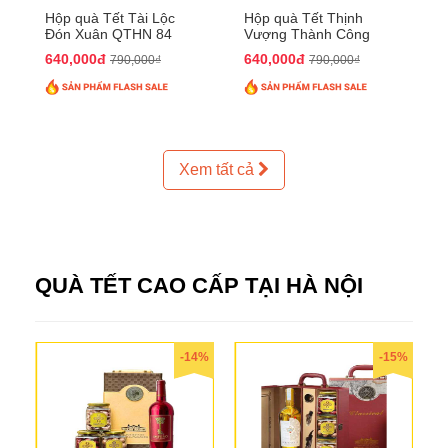
Hộp quà Tết Tài Lộc
Hộp quà Tết Thịnh
Đón Xuân QTHN 84
Vượng Thành Công
QTHN 93
640,000đ
640,000đ
790,000₫
790,000₫
Xem tất cả
QUÀ TẾT CAO CẤP TẠI HÀ NỘI
-14%
-15%