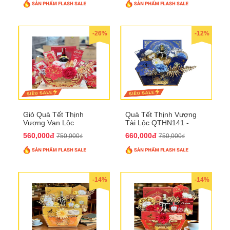
-26%
-12%
Giỏ Quà Tết Thịnh
Quà Tết Thịnh Vượng
Vượng Vạn Lộc
Tài Lộc QTHN141 -
QTHN142
Chúc Tết Phú Quý,
560,000đ
660,000đ
750,000₫
750,000₫
Thịnh Vượng
-14%
-14%