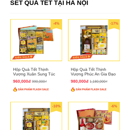
SET QUÀ TẾT TẠI HÀ NỘI
-4%
-17%
Hộp Quà Tết Thịnh
Hộp Quà Tết Thịnh
Vượng Xuân Sung Túc
Vượng Phúc An Gia Đạo
QTHN 157
QTHN 154
960,000đ
980,000đ
990,000₫
1,180,000₫
-10%
-6%