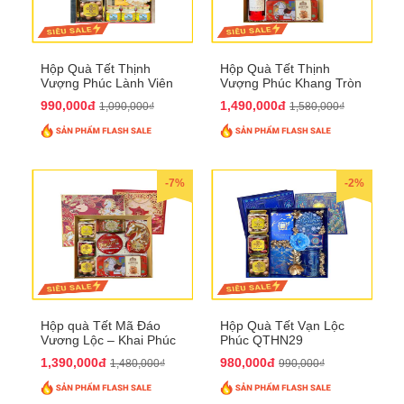
Hộp Quà Tết Thịnh
Hộp Quà Tết Thịnh
Vượng Phúc Lành Viên
Vượng Phúc Khang Tròn
Mãn QTHN 155
Đầy QTHN 156
990,000đ
1,490,000đ
1,090,000₫
1,580,000₫
-7%
-2%
Hộp quà Tết Mã Đáo
Hộp Quà Tết Vạn Lộc
Vương Lộc – Khai Phúc
Phúc QTHN29
Đại Thịnh 2026
1,390,000đ
980,000đ
1,480,000₫
990,000₫