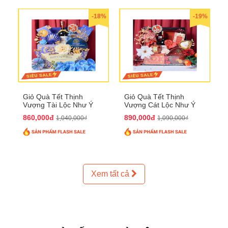
-18%
-19%
Giỏ Quà Tết Thịnh
Giỏ Quà Tết Thịnh
Vượng Tài Lộc Như Ý
Vượng Cát Lộc Như Ý
QTHN 179
QTHN 180
860,000đ
890,000đ
1,040,000₫
1,090,000₫
Xem tất cả