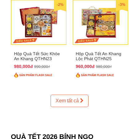
-2%
-3%
Hộp Quà Tết Sức Khỏe
Hộp Quà Tết An Khang
An Khang QTHN23
Lộc Phát QTHN25
980,000đ
960,000đ
990,000₫
980,000₫
Xem tất cả
QUÀ TẾT 2026 BÍNH NGỌ