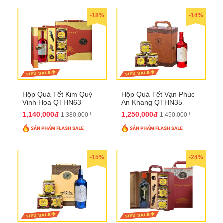
-18%
-14%
Hộp Quà Tết Kim Quý
Hộp Quà Tết Vạn Phúc
Vinh Hoa QTHN63
An Khang QTHN35
1,140,000đ
1,250,000đ
1,380,000₫
1,450,000₫
-15%
-24%