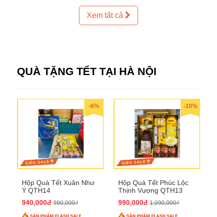
Xem tất cả
QUÀ TẶNG TẾT TẠI HÀ NỘI
-6%
-10%
Hộp Quà Tết Xuân Như
Hộp Quà Tết Phúc Lộc
Ý QTH14
Thịnh Vượng QTH13
940,000đ
990,000đ
990,000₫
1,090,000₫