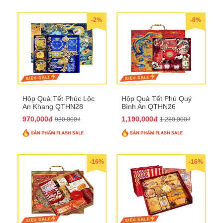
-2%
-8%
Hộp Quà Tết Phúc Lộc
Hộp Quà Tết Phú Quý
An Khang QTHN28
Bình An QTHN26
970,000đ
1,190,000đ
980,000₫
1,280,000₫
-16%
-16%