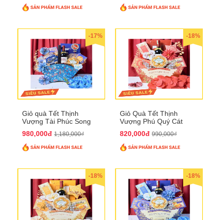
-17%
-18%
Giỏ quà Tết Thịnh
Giỏ Quà Tết Thịnh
Vượng Tài Phúc Song
Vượng Phú Quý Cát
Hành QTHN 172
Tường QTHN 173
980,000đ
820,000đ
1,180,000₫
990,000₫
-18%
-18%