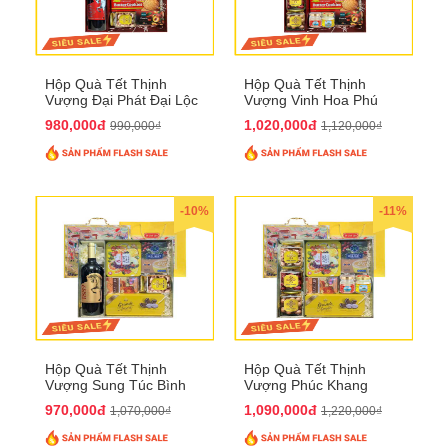
Hộp Quà Tết Thịnh
Hộp Quà Tết Thịnh
Vượng Đại Phát Đại Lộc
Vượng Vinh Hoa Phú
QTHN 166
Quý QTHN 167
980,000đ
1,020,000đ
990,000₫
1,120,000₫
-10%
-11%
Hộp Quà Tết Thịnh
Hộp Quà Tết Thịnh
Vượng Sung Túc Bình
Vượng Phúc Khang
An QTHN 164
Trường Thọ QTHN 165
970,000đ
1,090,000đ
1,070,000₫
1,220,000₫