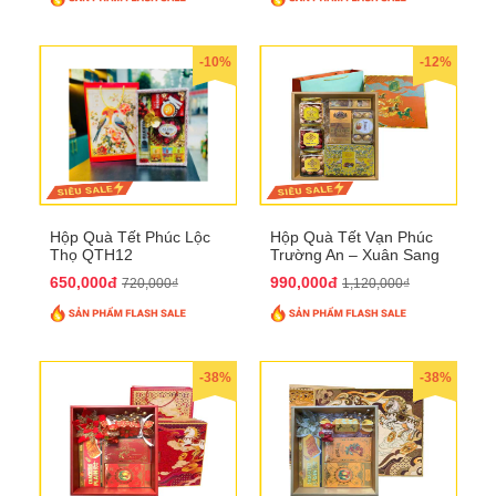
-10%
-12%
Hộp Quà Tết Phúc Lộc
Hộp Quà Tết Vạn Phúc
Thọ QTH12
Trường An – Xuân Sang
Phú Quý QTHN33
650,000đ
990,000đ
720,000₫
1,120,000₫
-38%
-38%