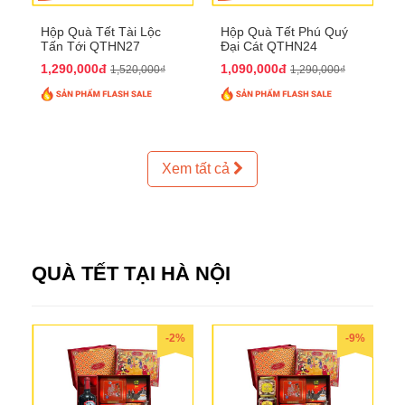
Hộp Quà Tết Tài Lộc
Hộp Quà Tết Phú Quý
Tấn Tới QTHN27
Đại Cát QTHN24
1,290,000đ
1,090,000đ
1,520,000₫
1,290,000₫
Xem tất cả
QUÀ TẾT TẠI HÀ NỘI
-2%
-9%