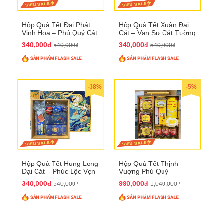
Hộp Quà Tết Đại Phát
Hộp Quà Tết Xuân Đại
Vinh Hoa – Phú Quý Cát
Cát – Vạn Sự Cát Tường
Tường QTHN32
QTHN31
340,000đ
340,000đ
540,000₫
540,000₫
-38%
-5%
Hộp Quà Tết Hưng Long
Hộp Quà Tết Thịnh
Đại Cát – Phúc Lộc Vẹn
Vượng Phú Quý
Toàn QTHN30
QTHN22
340,000đ
990,000đ
540,000₫
1,040,000₫