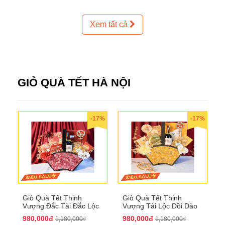
Xem tất cả
GIỎ QUÀ TẾT HÀ NỘI
-17%
-17%
Giỏ Quà Tết Thịnh
Giỏ Quà Tết Thịnh
Vượng Đắc Tài Đắc Lộc
Vượng Tài Lộc Dồi Dào
QTHN 170
QTHN 171
980,000đ
980,000đ
1,180,000₫
1,180,000₫