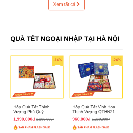
Xem tất cả
QUÀ TẾT NGOẠI NHẬP TẠI HÀ NỘI
-14%
-24%
Hộp Quà Tết Thịnh
Hộp Quà Tết Vinh Hoa
Vượng Phú Quý
Thịnh Vượng QTHN21
QTHN20
1,990,000đ
960,000đ
2,290,000₫
1,260,000₫