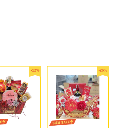
-12%
-26%