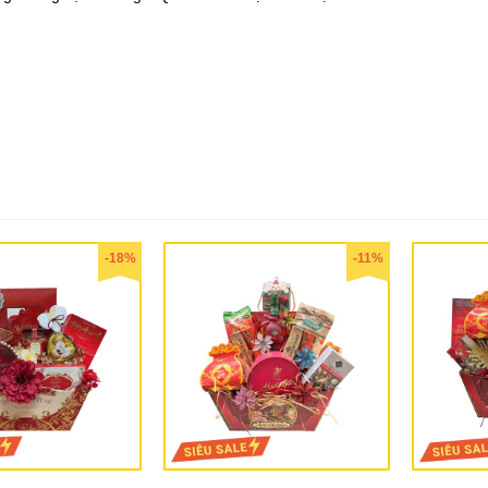
-18%
-11%