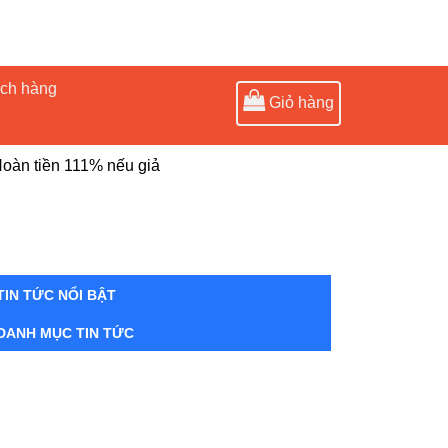
ách hàng
Giỏ hàng
oàn tiền 111% nếu giả
TIN TỨC NỔI BẬT
DANH MỤC TIN TỨC