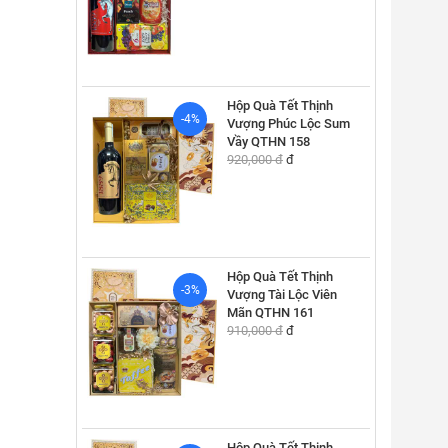
Hộp Quà Tết Thịnh
-4%
Vượng Phúc Lộc Sum
Vầy QTHN 158
920,000 đ
đ
Hộp Quà Tết Thịnh
-3%
Vượng Tài Lộc Viên
Mãn QTHN 161
910,000 đ
đ
Hộp Quà Tết Thịnh