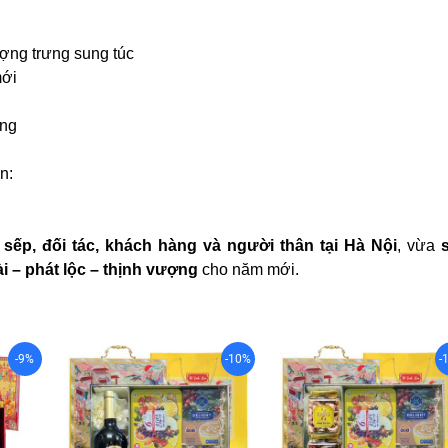
ợng trưng sung túc
mới
ọng
n:
u
sếp, đối tác, khách hàng và người thân tại Hà Nội
, vừa
ài – phát lộc – thịnh vượng
cho năm mới.
-9%
-10%
-