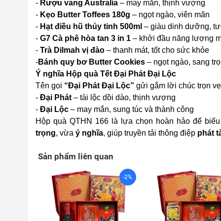
-
Rượu vang Australia
– may mắn, thịnh vượng
-
Kẹo Butter Toffees 180g
– ngọt ngào, viên mãn
-
Hạt điều hũ thủy tinh 500ml
– giàu dinh dưỡng, tư
-
G7 Cà phê hòa tan 3 in 1
– khởi đầu năng lượng 
-
Trà Dilmah vị đào
– thanh mát, tốt cho sức khỏe
-
Bánh quy bơ Butter Cookies
– ngọt ngào, sang tr
Ý nghĩa Hộp quà Tết Đại Phát Đại Lộc
Tên gọi
“Đại Phát Đại Lộc”
gửi gắm lời chúc trọn vẹ
-
Đại Phát
– tài lộc dồi dào, thịnh vượng
-
Đại Lộc
– may mắn, sung túc và thành công
Hộp quà QTHN 166 là lựa chọn hoàn hảo để biế
trọng
, vừa
ý nghĩa
, giúp truyền tải thông điệp
phát t
Sản phẩm liên quan
-2%