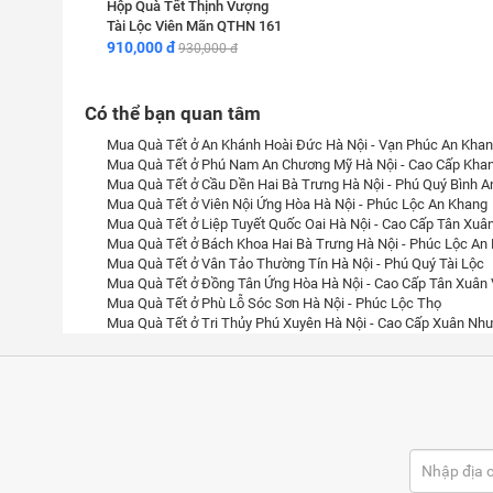
Hộp Quà Tết Thịnh Vượng
Tài Lộc Viên Mãn QTHN 161
910,000 đ
930,000 đ
Có thể bạn quan tâm
Mua Quà Tết ở An Khánh Hoài Đức Hà Nội - Vạn Phúc An Kha
Mua Quà Tết ở Phú Nam An Chương Mỹ Hà Nội - Cao Cấp Kha
Mua Quà Tết ở Cầu Dền Hai Bà Trưng Hà Nội - Phú Quý Bình A
Mua Quà Tết ở Viên Nội Ứng Hòa Hà Nội - Phúc Lộc An Khang
Mua Quà Tết ở Liệp Tuyết Quốc Oai Hà Nội - Cao Cấp Tân Xuâ
Mua Quà Tết ở Bách Khoa Hai Bà Trưng Hà Nội - Phúc Lộc An
Mua Quà Tết ở Vân Tảo Thường Tín Hà Nội - Phú Quý Tài Lộc
Mua Quà Tết ở Đồng Tân Ứng Hòa Hà Nội - Cao Cấp Tân Xuân
Mua Quà Tết ở Phù Lỗ Sóc Sơn Hà Nội - Phúc Lộc Thọ
Mua Quà Tết ở Tri Thủy Phú Xuyên Hà Nội - Cao Cấp Xuân Như