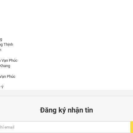
ng
ng Thịnh
n
n Vạn Phúc
 Khang
 Vạn Phúc
 Ý
Đăng ký nhận tin