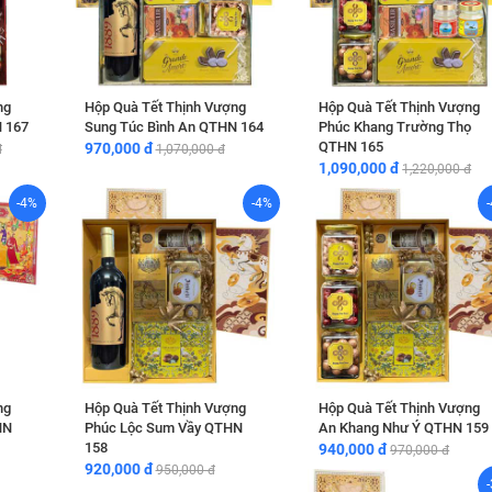
ng
Hộp Quà Tết Thịnh Vượng
Hộp Quà Tết Thịnh Vượng
 167
Sung Túc Bình An QTHN 164
Phúc Khang Trường Thọ
QTHN 165
970,000 đ
đ
1,070,000 đ
1,090,000 đ
1,220,000 đ
-4%
-4%
ng
Hộp Quà Tết Thịnh Vượng
Hộp Quà Tết Thịnh Vượng
HN
Phúc Lộc Sum Vầy QTHN
An Khang Như Ý QTHN 159
158
940,000 đ
970,000 đ
920,000 đ
950,000 đ