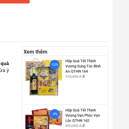
Xem thêm
Hộp Quà Tết Thịnh
 quà
-10%
Vượng Sung Túc Bình
vừa ý
An QTHN 164
970,000 đ
đ
Hộp Quà Tết Thịnh
-4%
Vượng Vạn Phúc Vạn
Lộc QTHN 162
890,000 đ
đ