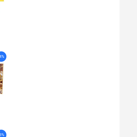
-4%
-3%