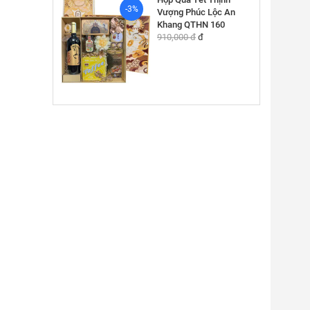
-3%
Vượng Phúc Lộc An
Khang QTHN 160
910,000 đ
đ