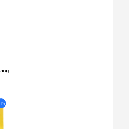
sang
11%