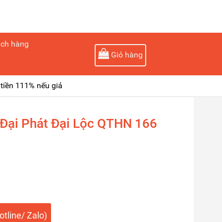
ách hàng
Giỏ hàng
tiền 111% nếu giả
 Đại Phát Đại Lộc QTHN 166
tline/ Zalo)