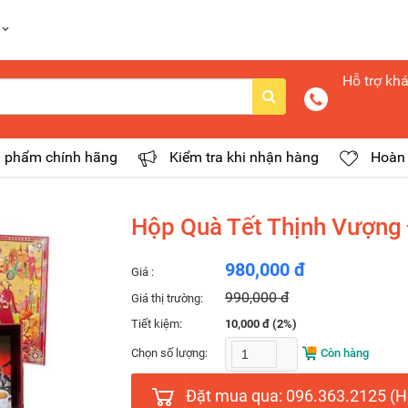
Hỗ trợ kh
 phẩm chính hãng
Kiểm tra khi nhận hàng
Hoàn 
Hộp Quà Tết Thịnh Vượng
980,000 đ
Giá :
990,000 đ
Giá thị trường:
Tiết kiệm:
10,000 đ (2%)
Chọn số lượng:
Còn hàng
Đặt mua qua: 096.363.2125 (Ho