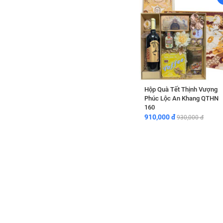
Hộp Quà Tết Thịnh Vượng
Phúc Lộc An Khang QTHN
160
910,000 đ
930,000 đ