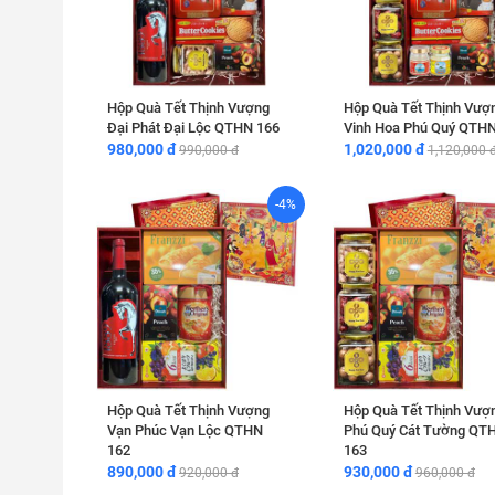
Hộp Quà Tết Thịnh Vượng
Hộp Quà Tết Thịnh Vượ
Đại Phát Đại Lộc QTHN 166
Vinh Hoa Phú Quý QTHN
980,000 đ
1,020,000 đ
990,000 đ
1,120,000 
-4%
Hộp Quà Tết Thịnh Vượng
Hộp Quà Tết Thịnh Vượ
Vạn Phúc Vạn Lộc QTHN
Phú Quý Cát Tường QT
162
163
890,000 đ
930,000 đ
920,000 đ
960,000 đ