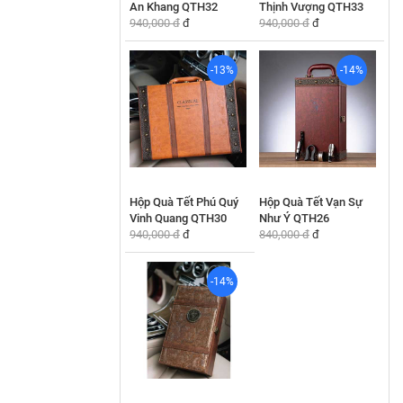
An Khang QTH32
Thịnh Vượng QTH33
940,000 đ
đ
940,000 đ
đ
-13%
-14%
Hộp Quà Tết Phú Quý
Hộp Quà Tết Vạn Sự
Vinh Quang QTH30
Như Ý QTH26
940,000 đ
đ
840,000 đ
đ
-14%