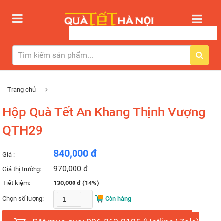
Trang chủ
Hộp Quà Tết An Khang Thịnh Vượng
QTH29
840,000 đ
Giá :
970,000 đ
Giá thị trường:
Tiết kiệm:
130,000 đ (14%)
Chọn số lượng:
Còn hàng