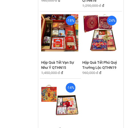
960,000 đ
đ
QTHN16
1,290,000 đ
đ
-18%
-24%
Hộp Quà Tết Vạn Sự
Hộp Quà Tết Phú Quý
Như Ý QTHN15
Trường Lộc QTHN19
1,450,000 đ
đ
960,000 đ
đ
-14%