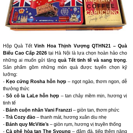
Hộp Quà Tết
Vinh Hoa Thịnh Vượng QTHN21 – Quà
Biếu Cao Cấp 2026
tại Hà Nội là lựa chọn hoàn hảo cho
những ai muốn gửi tặng
quà Tết tinh tế và sang trọng
.
Sản phẩm gồm những món quà được tuyển chọn kỹ
lưỡng:
-
Kẹo cứng Rosha hỗn hợp
– ngọt ngào, thơm ngon, dễ
thưởng thức
-
Sô cô la LaLe hỗn hợp
– tan chảy mềm mịn, hương vị
tinh tế
-
Bánh cuộn nhân Vani Franzzi
– giòn tan, thơm phức
-
Trà Cozy đào
– thanh mát, hương xuân dịu nhẹ
-
Bánh quy McVitie’s
– giòn rụm, hương vị truyền thống
-
Cà phê hòa tan The Syoung
– đậm đà, tiếp thêm năng