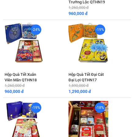
Trường Lộc QTHN19
1,260,000 đ
960,000 đ
-24%
-19%
Hộp Quà Tết Xuân
Hộp Quà Tết Đại Cát
Viên Mãn QTHN18
Đại Lợi QTHN17
1,260,000 đ
1,590,000 đ
960,000 đ
1,290,000 đ
-19%
-18%