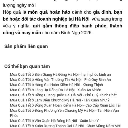
lượng ngày mới
Hộp quà là
món quà hoàn hảo
dành cho
gia đình, bạn
bè hoặc đối tác doanh nghiệp tại Hà Nộ
i, vừa sang trọng
vừa ý nghĩa,
gửi gắm thông điệp hạnh phúc, thành
công và may mắn
cho năm Bính Ngọ 2026.
Sản phẩm liên quan
Có thể bạn quan tâm
Mua Quà Tết ở Biên Giang Hà Đông Hà Nội - hạnh phúc bình an
Mua Quà Tết ở Hồng Vân Thường Tín Hà Nội - Phú Quý Bình An
Mua Quà Tết ở Hàng Gai Hoàn Kiếm Hà Nội - Khang Thịnh
Mua Quà Tết ở Láng Hạ Đống Đa Hà Nội - Xuân An Nhiên
Mua Quà Tết ở Đồng Quang Quốc Oai Hà Nội - Phú Quý Thịnh Phát
Mua Quà Tết ở Lam Điền Chương Mỹ Hà Nội - Tân Xuân Như Ý
Mua Quà Tết ở Đồng Xuân Hoàn Kiếm Hà Nội - Cao Cấp Xuân Lộc Tài
Mua Quà Tết ở Đông Phương Yên Chương Mỹ Hà Nội - Tân Niên Vạn
Phúc
Mua Quà Tết ở Văn Quán Hà Đông Hà Nội - Xuân Như Ý
Mua Quà Tết ở Xuân Dương Thanh Oai Hà Nội - Chúc Mừng Năm Mới