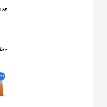
g An
ấp –
12%