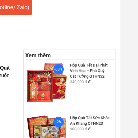
tline/ Zalo)
Xem thêm
Hộp Quà Tết Đại Phát
 Quà
-38%
Vinh Hoa – Phú Quý
muốn
Cát Tường QTHN32
340,000 đ
đ
Hộp Quà Tết Sức Khỏe
-2%
An Khang QTHN23
980,000 đ
đ