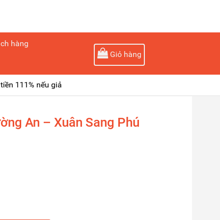
ách hàng
Giỏ hàng
tiền 111% nếu giả
ường An – Xuân Sang Phú