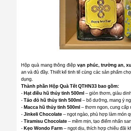
Hộp quà mang thông điệp
vạn phúc, trường an, x
an và đủ đầy. Thiết kế tinh tế cùng các sản phẩm chọ
dụng.
Thành phần Hộp Quà Tết QTHN33 bao gồm:
-
Hạt điều hũ thủy tinh 500ml
– giòn thơm, giàu di
-
Táo đỏ hũ thủy tinh 500ml
– bổ dưỡng, mang ý ng
-
Macca hũ thủy tinh 500ml
– thơm ngon, cung cấp 
-
Jinkeli Chocolate
– ngọt ngào, phù hợp làm món qu
-
Tiramisu Chocolate
– mềm mịn, tạo điểm nhấn san
-
Kẹo Wondo Farm
– ngọt dịu, thích hợp chiêu đãi 