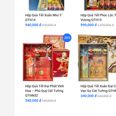
Hộp Quà Tết Xuân Như Ý
Hộp Quà Tết Phúc Lộc T
QTH14
Vượng QTH13
940,000 đ
990,000 đ
990,000 đ
1,090,000 đ
-38%
Hộp Quà Tết Đại Phát Vinh
Hộp Quà Tết Xuân Đại C
Hoa – Phú Quý Cát Tường
Vạn Sự Cát Tường QTH
QTHN32
340,000 đ
540,000 đ
340,000 đ
540,000 đ