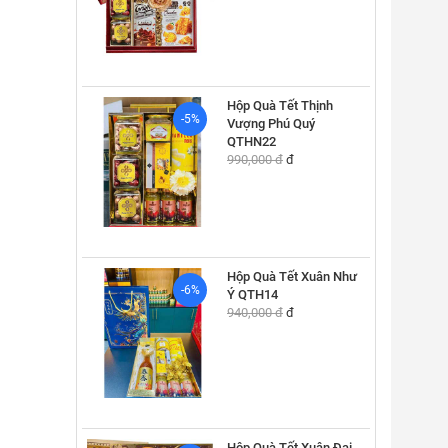
Hộp Quà Tết Thịnh
-5%
Vượng Phú Quý
QTHN22
990,000 đ
đ
Hộp Quà Tết Xuân Như
-6%
Ý QTH14
940,000 đ
đ
Hộp Quà Tết Xuân Đại