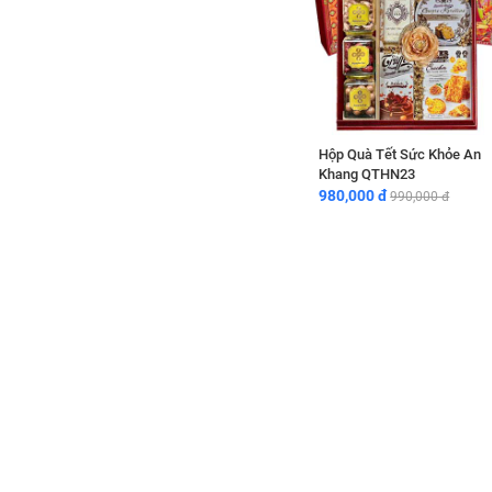
Hộp Quà Tết Sức Khỏe An
Khang QTHN23
980,000 đ
990,000 đ