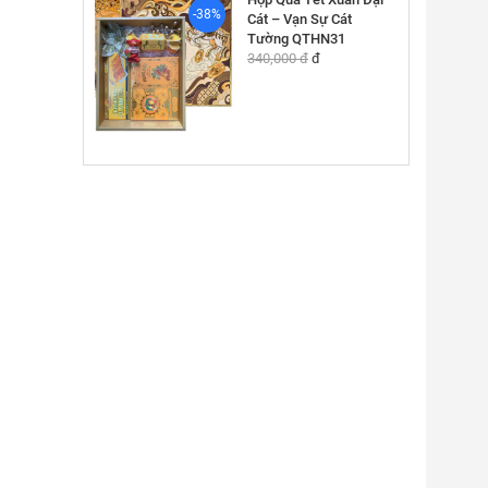
-38%
Cát – Vạn Sự Cát
Tường QTHN31
340,000 đ
đ