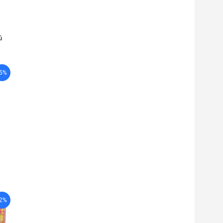
ú
-5%
-2%