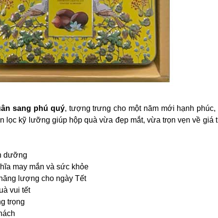
uân sang phú quý
, tượng trưng cho một năm mới hạnh phúc,
n lọc kỹ lưỡng giúp hộp quà vừa đẹp mắt, vừa trọn vẹn về giá t
nh dưỡng
hĩa may mắn và sức khỏe
năng lượng cho ngày Tết
à vui tết
g trọng
khách