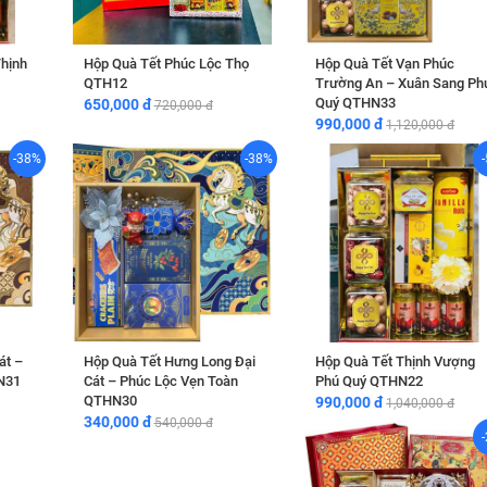
hịnh
Hộp Quà Tết Phúc Lộc Thọ
Hộp Quà Tết Vạn Phúc
QTH12
Trường An – Xuân Sang Ph
Quý QTHN33
650,000 đ
720,000 đ
990,000 đ
1,120,000 đ
-38%
-38%
át –
Hộp Quà Tết Hưng Long Đại
Hộp Quà Tết Thịnh Vượng
N31
Cát – Phúc Lộc Vẹn Toàn
Phú Quý QTHN22
QTHN30
990,000 đ
1,040,000 đ
340,000 đ
540,000 đ