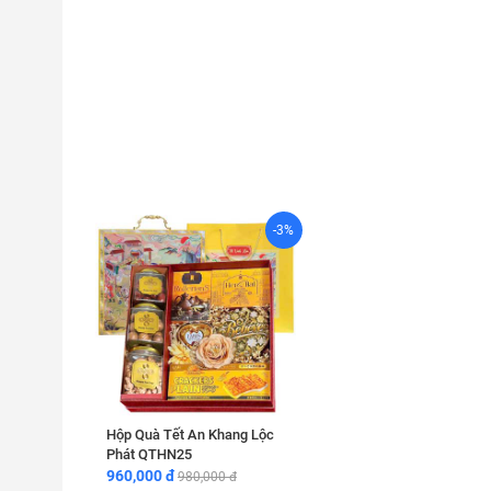
-3%
Hộp Quà Tết An Khang Lộc
Phát QTHN25
960,000 đ
980,000 đ