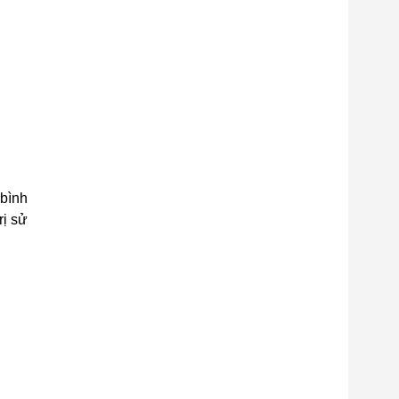
 bình
rị sử