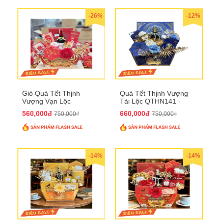
-26%
-12%
Giỏ Quà Tết Thịnh
Quà Tết Thịnh Vượng
Vượng Vạn Lộc
Tài Lộc QTHN141 -
QTHN142
Chúc Tết Phú Quý,
560,000đ
660,000đ
750,000₫
750,000₫
Thịnh Vượng
-14%
-14%