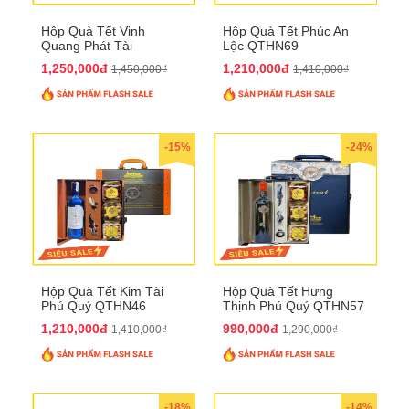
Hộp Quà Tết Vinh
Hộp Quà Tết Phúc An
Quang Phát Tài
Lộc QTHN69
QTHN74
1,250,000đ
1,210,000đ
1,450,000₫
1,410,000₫
-15%
-24%
Hộp Quà Tết Kim Tài
Hộp Quà Tết Hưng
Phú Quý QTHN46
Thịnh Phú Quý QTHN57
1,210,000đ
990,000đ
1,410,000₫
1,290,000₫
-18%
-14%