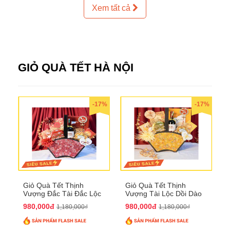
Xem tất cả
GIỎ QUÀ TẾT HÀ NỘI
-17%
-17%
Giỏ Quà Tết Thịnh
Giỏ Quà Tết Thịnh
Vượng Đắc Tài Đắc Lộc
Vượng Tài Lộc Dồi Dào
QTHN 170
QTHN 171
980,000đ
980,000đ
1,180,000₫
1,180,000₫