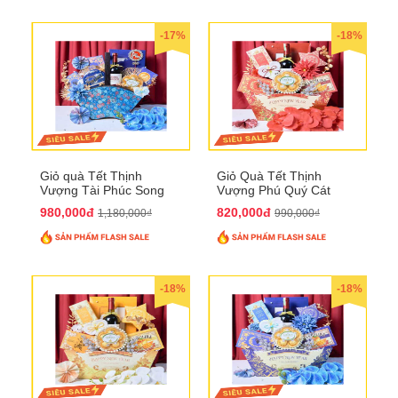
-17%
-18%
Giỏ quà Tết Thịnh
Giỏ Quà Tết Thịnh
Vượng Tài Phúc Song
Vượng Phú Quý Cát
Hành QTHN 172
Tường QTHN 173
980,000đ
820,000đ
1,180,000₫
990,000₫
-18%
-18%