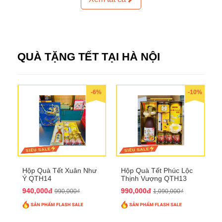
QUÀ TẶNG TẾT TẠI HÀ NỘI
-6%
-10%
Hộp Quà Tết Xuân Như
Hộp Quà Tết Phúc Lộc
Ý QTH14
Thịnh Vượng QTH13
940,000đ
990,000đ
990,000₫
1,090,000₫