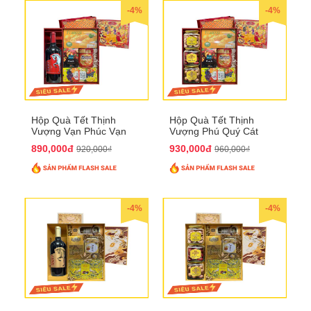
-4%
-4%
Hộp Quà Tết Thịnh
Hộp Quà Tết Thịnh
Vượng Vạn Phúc Vạn
Vượng Phú Quý Cát
Lộc QTHN 162
Tường QTHN 163
890,000đ
930,000đ
920,000₫
960,000₫
-4%
-4%