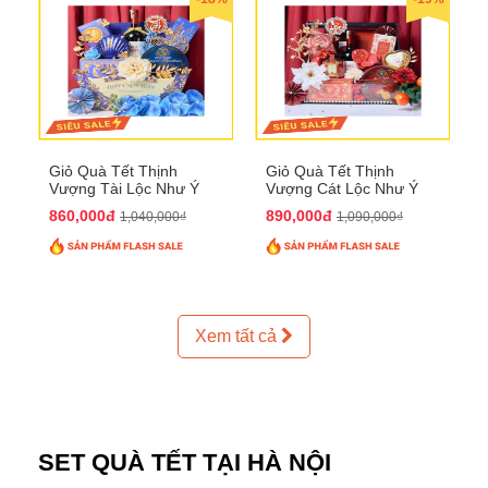
Giỏ Quà Tết Thịnh
Giỏ Quà Tết Thịnh
Vượng Tài Lộc Như Ý
Vượng Cát Lộc Như Ý
QTHN 179
QTHN 180
860,000đ
890,000đ
1,040,000₫
1,090,000₫
Xem tất cả
SET QUÀ TẾT TẠI HÀ NỘI