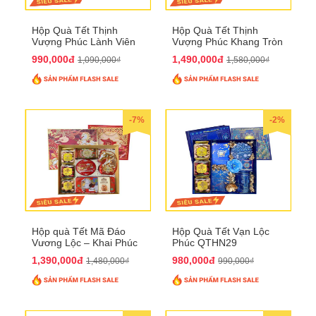
Hộp Quà Tết Thịnh
Hộp Quà Tết Thịnh
Vượng Phúc Lành Viên
Vượng Phúc Khang Tròn
Mãn QTHN 155
Đầy QTHN 156
990,000đ
1,490,000đ
1,090,000₫
1,580,000₫
-7%
-2%
Hộp quà Tết Mã Đáo
Hộp Quà Tết Vạn Lộc
Vương Lộc – Khai Phúc
Phúc QTHN29
Đại Thịnh 2026
1,390,000đ
980,000đ
1,480,000₫
990,000₫