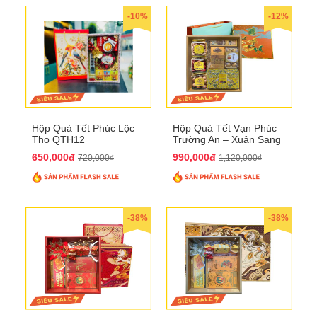
-10%
-12%
Hộp Quà Tết Phúc Lộc
Hộp Quà Tết Vạn Phúc
Thọ QTH12
Trường An – Xuân Sang
Phú Quý QTHN33
650,000đ
990,000đ
720,000₫
1,120,000₫
-38%
-38%