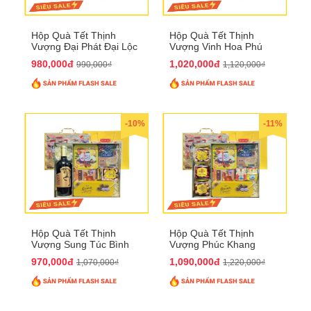
Hộp Quà Tết Thịnh
Hộp Quà Tết Thịnh
Vượng Đại Phát Đại Lộc
Vượng Vinh Hoa Phú
QTHN 166
Quý QTHN 167
980,000đ
1,020,000đ
990,000₫
1,120,000₫
-10%
-11%
Hộp Quà Tết Thịnh
Hộp Quà Tết Thịnh
Vượng Sung Túc Bình
Vượng Phúc Khang
An QTHN 164
Trường Thọ QTHN 165
970,000đ
1,090,000đ
1,070,000₫
1,220,000₫