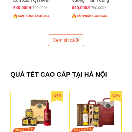
Đón Xuân QTHN 84
Vượng Thành Công
QTHN 93
640,000đ
640,000đ
790,000₫
790,000₫
Xem tất cả
QUÀ TẾT CAO CẤP TẠI HÀ NỘI
-14%
-15%