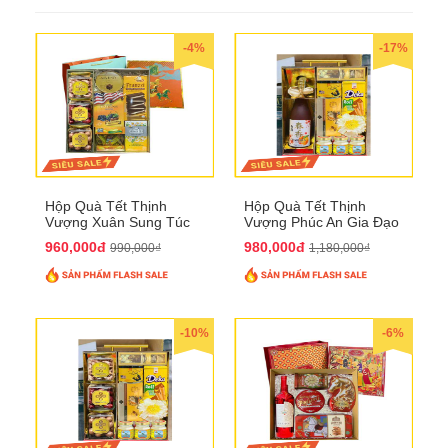
-4%
-17%
Hộp Quà Tết Thịnh
Hộp Quà Tết Thịnh
Vượng Xuân Sung Túc
Vượng Phúc An Gia Đạo
QTHN 157
QTHN 154
960,000đ
980,000đ
990,000₫
1,180,000₫
-10%
-6%