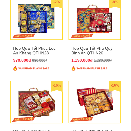
-2%
-8%
Hộp Quà Tết Phúc Lộc
Hộp Quà Tết Phú Quý
An Khang QTHN28
Bình An QTHN26
970,000đ
1,190,000đ
980,000₫
1,280,000₫
-16%
-16%