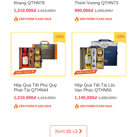
Khang QTHN78
Thịnh Vượng QTHN73
1,210,000đ
990,000đ
1,410,000₫
1,290,000₫
-15%
-18%
Hộp Quà Tết Phú Quý
Hộp Quà Tết Tài Lộc
Phát Tài QTHN44
Vạn Phúc QTHN56
1,210,000đ
1,140,000đ
1,410,000₫
1,380,000₫
Xem tất cả