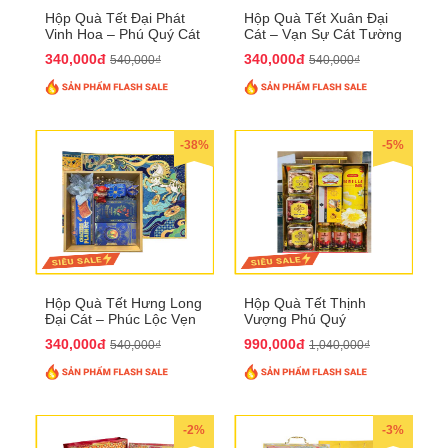
Hộp Quà Tết Đại Phát
Hộp Quà Tết Xuân Đại
Vinh Hoa – Phú Quý Cát
Cát – Vạn Sự Cát Tường
Tường QTHN32
QTHN31
340,000đ
340,000đ
540,000₫
540,000₫
-38%
-5%
Hộp Quà Tết Hưng Long
Hộp Quà Tết Thịnh
Đại Cát – Phúc Lộc Vẹn
Vượng Phú Quý
Toàn QTHN30
QTHN22
340,000đ
990,000đ
540,000₫
1,040,000₫
-2%
-3%