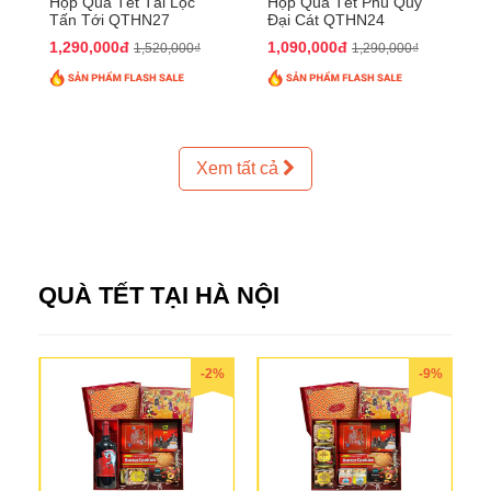
Hộp Quà Tết Tài Lộc
Hộp Quà Tết Phú Quý
Tấn Tới QTHN27
Đại Cát QTHN24
1,290,000đ
1,090,000đ
1,520,000₫
1,290,000₫
Xem tất cả
QUÀ TẾT TẠI HÀ NỘI
-2%
-9%