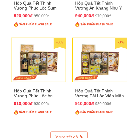
Hộp Quà Tết Thịnh
Hộp Quà Tết Thịnh
Vượng Phúc Lộc Sum
Vượng An Khang Như Ý
Vầy QTHN 158
QTHN 159
920,000đ
940,000đ
950,000₫
970,000₫
-3%
-3%
Hộp Quà Tết Thịnh
Hộp Quà Tết Thịnh
Vượng Phúc Lộc An
Vượng Tài Lộc Viên Mãn
Khang QTHN 160
QTHN 161
910,000đ
910,000đ
930,000₫
930,000₫
Xem tất cả