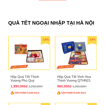
QUÀ TẾT NGOẠI NHẬP TẠI HÀ NỘI
-14%
-24%
Hộp Quà Tết Thịnh
Hộp Quà Tết Vinh Hoa
Vượng Phú Quý
Thịnh Vượng QTHN21
QTHN20
1,990,000đ
960,000đ
2,290,000₫
1,260,000₫