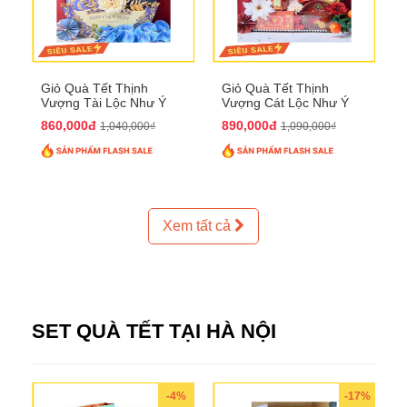
Giỏ Quà Tết Thịnh
Giỏ Quà Tết Thịnh
Vượng Tài Lộc Như Ý
Vượng Cát Lộc Như Ý
QTHN 179
QTHN 180
860,000đ
890,000đ
1,040,000₫
1,090,000₫
Xem tất cả
SET QUÀ TẾT TẠI HÀ NỘI
-4%
-17%