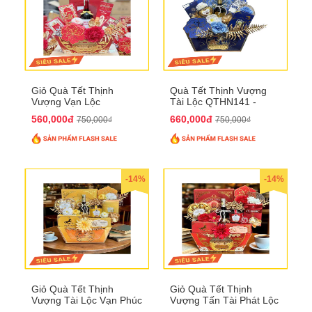
Giỏ Quà Tết Thịnh
Quà Tết Thịnh Vượng
Vượng Vạn Lộc
Tài Lộc QTHN141 -
QTHN142
Chúc Tết Phú Quý,
560,000đ
660,000đ
750,000₫
750,000₫
Thịnh Vượng
-14%
-14%
Giỏ Quà Tết Thịnh
Giỏ Quà Tết Thịnh
Vượng Tài Lộc Vạn Phúc
Vượng Tấn Tài Phát Lộc
QTHN 146
QTHN 147