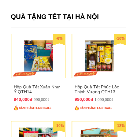
QUÀ TẶNG TẾT TẠI HÀ NỘI
-6%
-10%
Hộp Quà Tết Xuân Như
Hộp Quà Tết Phúc Lộc
Ý QTH14
Thịnh Vượng QTH13
940,000đ
990,000đ
990,000₫
1,090,000₫
-10%
-12%