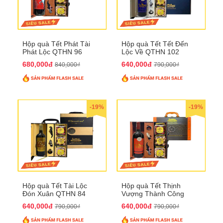
Hộp quà Tết Phát Tài
Hộp quà Tết Tết Đến
Phát Lộc QTHN 96
Lộc Về QTHN 102
680,000đ
640,000đ
840,000₫
790,000₫
-19%
-19%
Hộp quà Tết Tài Lộc
Hộp quà Tết Thịnh
Đón Xuân QTHN 84
Vượng Thành Công
QTHN 93
640,000đ
640,000đ
790,000₫
790,000₫