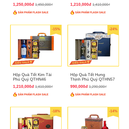
QTHN74
1,250,000đ
1,210,000đ
1,450,000₫
1,410,000₫
-15%
-24%
Hộp Quà Tết Kim Tài
Hộp Quà Tết Hưng
Phú Quý QTHN46
Thịnh Phú Quý QTHN57
1,210,000đ
990,000đ
1,410,000₫
1,290,000₫
-18%
-14%