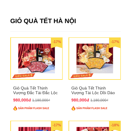
GIỎ QUÀ TẾT HÀ NỘI
-17%
-17%
Giỏ Quà Tết Thịnh
Giỏ Quà Tết Thịnh
Vượng Đắc Tài Đắc Lộc
Vượng Tài Lộc Dồi Dào
QTHN 170
QTHN 171
980,000đ
980,000đ
1,180,000₫
1,180,000₫
-17%
-18%