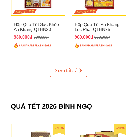
Hộp Quà Tết Sức Khỏe
Hộp Quà Tết An Khang
An Khang QTHN23
Lộc Phát QTHN25
980,000đ
960,000đ
990,000₫
980,000₫
Xem tất cả
QUÀ TẾT 2026 BÍNH NGỌ
-20%
-20%