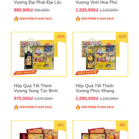
Vượng Đại Phát Đại Lộc
Vượng Vinh Hoa Phú
QTHN 166
Quý QTHN 167
980,000đ
1,020,000đ
990,000₫
1,120,000₫
-10%
-11%
Hộp Quà Tết Thịnh
Hộp Quà Tết Thịnh
Vượng Sung Túc Bình
Vượng Phúc Khang
An QTHN 164
Trường Thọ QTHN 165
970,000đ
1,090,000đ
1,070,000₫
1,220,000₫
-4%
-4%