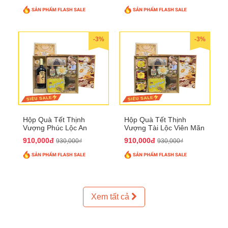
-3%
-3%
Hộp Quà Tết Thịnh
Hộp Quà Tết Thịnh
Vượng Phúc Lộc An
Vượng Tài Lộc Viên Mãn
Khang QTHN 160
QTHN 161
910,000đ
910,000đ
930,000₫
930,000₫
Xem tất cả