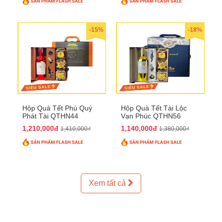
-15%
-18%
Hộp Quà Tết Phú Quý
Hộp Quà Tết Tài Lộc
Phát Tài QTHN44
Vạn Phúc QTHN56
1,210,000đ
1,140,000đ
1,410,000₫
1,380,000₫
Xem tất cả