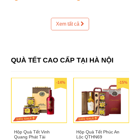
Xem tất cả
QUÀ TẾT CAO CẤP TẠI HÀ NỘI
-14%
-15%
Hộp Quà Tết Vinh
Hộp Quà Tết Phúc An
Quang Phát Tài
Lộc QTHN69