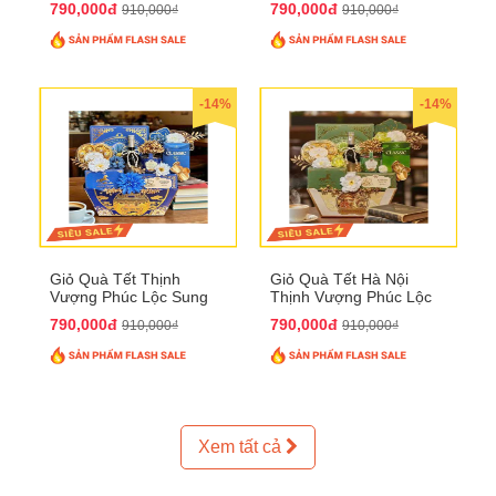
790,000đ
790,000đ
910,000₫
910,000₫
-14%
-14%
Giỏ Quà Tết Thịnh
Giỏ Quà Tết Hà Nội
Vượng Phúc Lộc Sung
Thịnh Vượng Phúc Lộc
Túc QTHN 148
Đại Cát QTHN 150
790,000đ
790,000đ
910,000₫
910,000₫
Xem tất cả