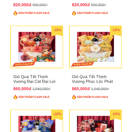
QTHN 174
QTHN 175
820,000đ
820,000đ
990,000₫
990,000₫
-18%
-18%
Giỏ Quà Tết Thịnh
Giỏ Quà Tết Thịnh
Vượng Đại Cát Đại Lợi
Vượng Phúc Lộc Phát
QTHN 176
Đạt QTHN 177
860,000đ
860,000đ
1,040,000₫
1,040,000₫
-18%
-19%