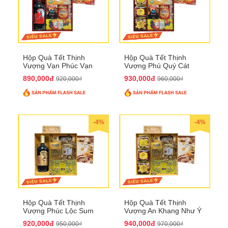
Hộp Quà Tết Thịnh
Hộp Quà Tết Thịnh
Vượng Vạn Phúc Vạn
Vượng Phú Quý Cát
Lộc QTHN 162
Tường QTHN 163
890,000đ
930,000đ
920,000₫
960,000₫
-4%
-4%
Hộp Quà Tết Thịnh
Hộp Quà Tết Thịnh
Vượng Phúc Lộc Sum
Vượng An Khang Như Ý
Vầy QTHN 158
QTHN 159
920,000đ
940,000đ
950,000₫
970,000₫