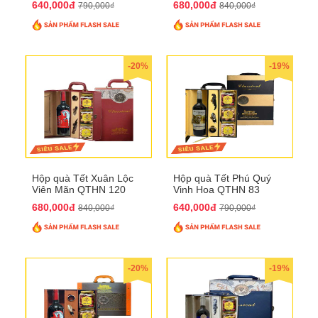
640,000đ
680,000đ
790,000₫
840,000₫
-20%
-19%
Hộp quà Tết Xuân Lộc
Hộp quà Tết Phú Quý
Viên Mãn QTHN 120
Vinh Hoa QTHN 83
680,000đ
640,000đ
840,000₫
790,000₫
-20%
-19%