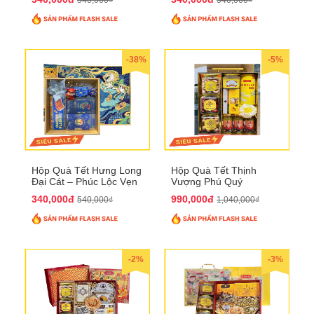
-38%
-5%
Hộp Quà Tết Hưng Long
Hộp Quà Tết Thịnh
Đại Cát – Phúc Lộc Vẹn
Vượng Phú Quý
Toàn QTHN30
QTHN22
340,000đ
990,000đ
540,000₫
1,040,000₫
-2%
-3%