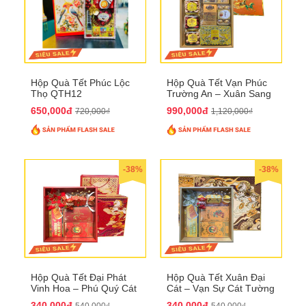
Hộp Quà Tết Phúc Lộc
Hộp Quà Tết Vạn Phúc
Thọ QTH12
Trường An – Xuân Sang
Phú Quý QTHN33
650,000đ
990,000đ
720,000₫
1,120,000₫
-38%
-38%
Hộp Quà Tết Đại Phát
Hộp Quà Tết Xuân Đại
Vinh Hoa – Phú Quý Cát
Cát – Vạn Sự Cát Tường
Tường QTHN32
QTHN31
340,000đ
340,000đ
540,000₫
540,000₫