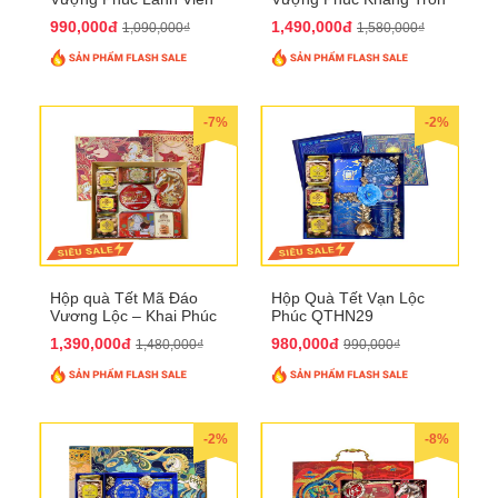
Mãn QTHN 155
Đầy QTHN 156
990,000đ
1,490,000đ
1,090,000₫
1,580,000₫
-7%
-2%
Hộp quà Tết Mã Đáo
Hộp Quà Tết Vạn Lộc
Vương Lộc – Khai Phúc
Phúc QTHN29
Đại Thịnh 2026
1,390,000đ
980,000đ
1,480,000₫
990,000₫
-2%
-8%