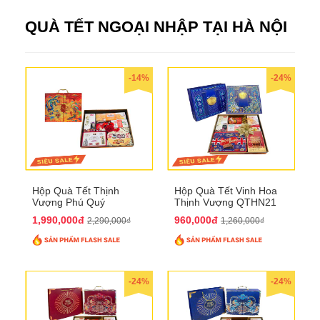
QUÀ TẾT NGOẠI NHẬP TẠI HÀ NỘI
-14%
-24%
Hộp Quà Tết Thịnh
Hộp Quà Tết Vinh Hoa
Vượng Phú Quý
Thịnh Vượng QTHN21
QTHN20
1,990,000đ
960,000đ
2,290,000₫
1,260,000₫
-24%
-24%