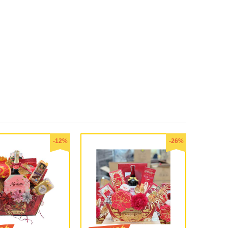
-12%
-26%