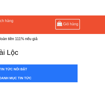
ách hàng
Giỏ hàng
oàn tiền 111% nếu giả
ài Lộc
TIN TỨC NỔI BẬT
DANH MỤC TIN TỨC