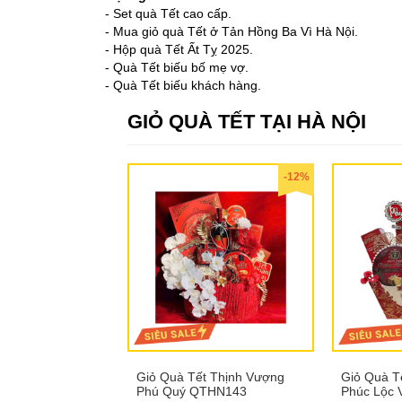
- Set quà Tết cao cấp.
- Mua giỏ quà Tết ở Tản Hồng Ba Vì Hà Nội.
- Hộp quà Tết Ất Tỵ 2025.
- Quà Tết biếu bố mẹ vợ.
- Quà Tết biếu khách hàng.
GIỎ QUÀ TẾT TẠI HÀ NỘI
-12%
Giỏ Quà Tết Thịnh Vượng
Giỏ Quà T
Phú Quý QTHN143
Phúc Lộc