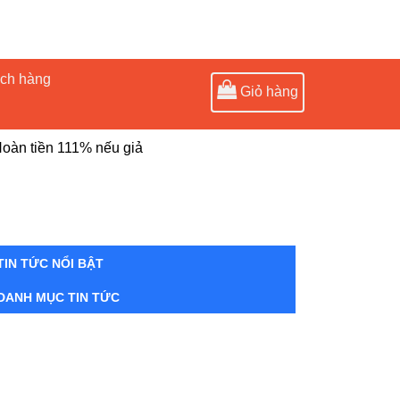
ách hàng
Giỏ hàng
oàn tiền 111% nếu giả
TIN TỨC NỔI BẬT
DANH MỤC TIN TỨC