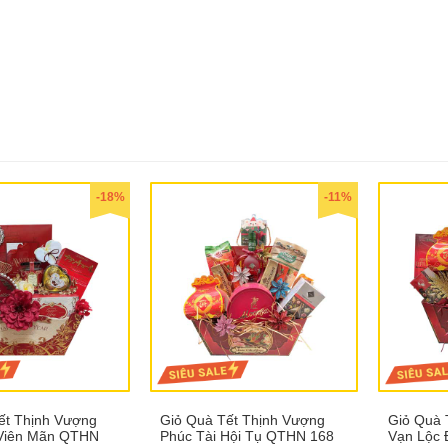
-18%
-11%
ết Thịnh Vượng
Giỏ Quà Tết Thịnh Vượng
Giỏ Quà 
 Viên Mãn QTHN
Phúc Tài Hội Tụ QTHN 168
Vạn Lộc 