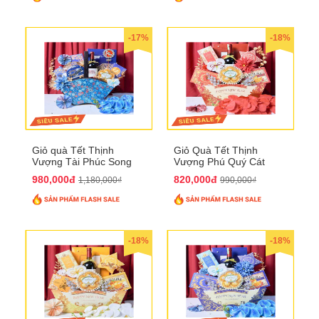
-17%
-18%
Giỏ quà Tết Thịnh
Giỏ Quà Tết Thịnh
Vượng Tài Phúc Song
Vượng Phú Quý Cát
Hành QTHN 172
Tường QTHN 173
980,000đ
820,000đ
1,180,000₫
990,000₫
-18%
-18%