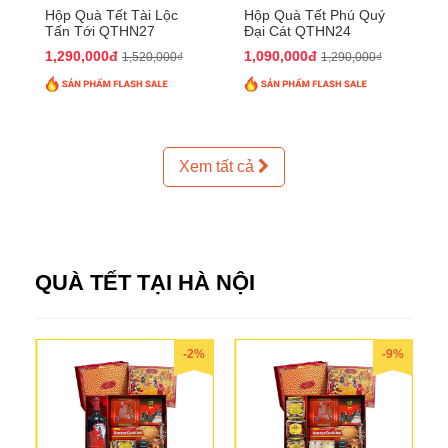
Hộp Quà Tết Tài Lộc
Hộp Quà Tết Phú Quý
Tấn Tới QTHN27
Đại Cát QTHN24
1,290,000đ
1,090,000đ
1,520,000₫
1,290,000₫
Xem tất cả
QUÀ TẾT TẠI HÀ NỘI
-2%
-9%