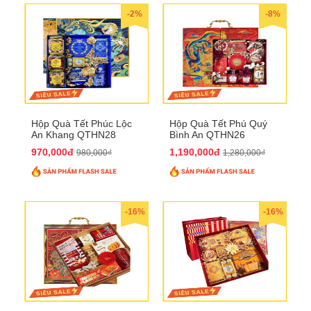
-2%
-8%
Hộp Quà Tết Phúc Lộc
Hộp Quà Tết Phú Quý
An Khang QTHN28
Bình An QTHN26
970,000đ
1,190,000đ
980,000₫
1,280,000₫
-16%
-16%