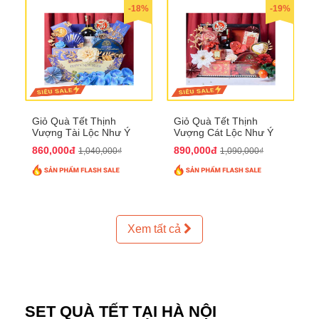
-18%
-19%
Giỏ Quà Tết Thịnh
Giỏ Quà Tết Thịnh
Vượng Tài Lộc Như Ý
Vượng Cát Lộc Như Ý
QTHN 179
QTHN 180
860,000đ
890,000đ
1,040,000₫
1,090,000₫
Xem tất cả
SET QUÀ TẾT TẠI HÀ NỘI