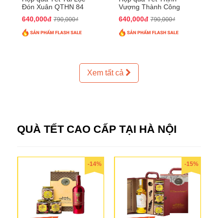
Đón Xuân QTHN 84
Vượng Thành Công
QTHN 93
640,000đ
640,000đ
790,000₫
790,000₫
Xem tất cả
QUÀ TẾT CAO CẤP TẠI HÀ NỘI
-14%
-15%