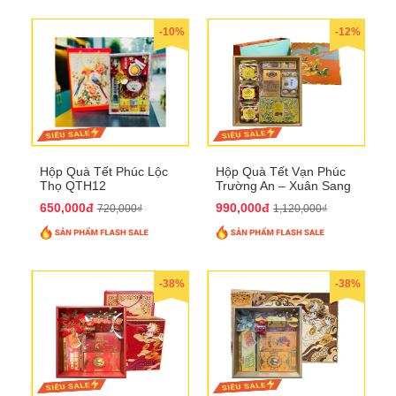
-10%
-12%
Hộp Quà Tết Phúc Lộc
Hộp Quà Tết Vạn Phúc
Thọ QTH12
Trường An – Xuân Sang
Phú Quý QTHN33
650,000đ
990,000đ
720,000₫
1,120,000₫
-38%
-38%