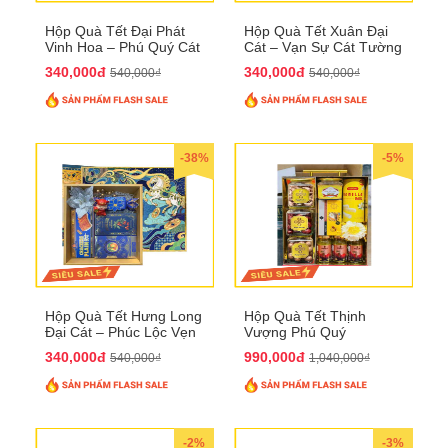
Hộp Quà Tết Đại Phát
Hộp Quà Tết Xuân Đại
Vinh Hoa – Phú Quý Cát
Cát – Vạn Sự Cát Tường
Tường QTHN32
QTHN31
340,000đ
340,000đ
540,000₫
540,000₫
-38%
-5%
Hộp Quà Tết Hưng Long
Hộp Quà Tết Thịnh
Đại Cát – Phúc Lộc Vẹn
Vượng Phú Quý
Toàn QTHN30
QTHN22
340,000đ
990,000đ
540,000₫
1,040,000₫
-2%
-3%