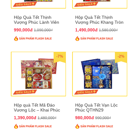
Hộp Quà Tết Thịnh
Hộp Quà Tết Thịnh
Vượng Phúc Lành Viên
Vượng Phúc Khang Tròn
Mãn QTHN 155
Đầy QTHN 156
990,000đ
1,490,000đ
1,090,000₫
1,580,000₫
-7%
-2%
Hộp quà Tết Mã Đáo
Hộp Quà Tết Vạn Lộc
Vương Lộc – Khai Phúc
Phúc QTHN29
Đại Thịnh 2026
1,390,000đ
980,000đ
1,480,000₫
990,000₫