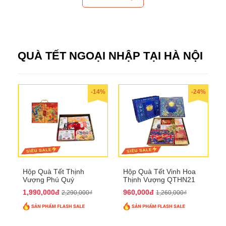
QUÀ TẾT NGOẠI NHẬP TẠI HÀ NỘI
-14%
-24%
Hộp Quà Tết Thịnh
Hộp Quà Tết Vinh Hoa
Vượng Phú Quý
Thịnh Vượng QTHN21
QTHN20
1,990,000đ
960,000đ
2,290,000₫
1,260,000₫