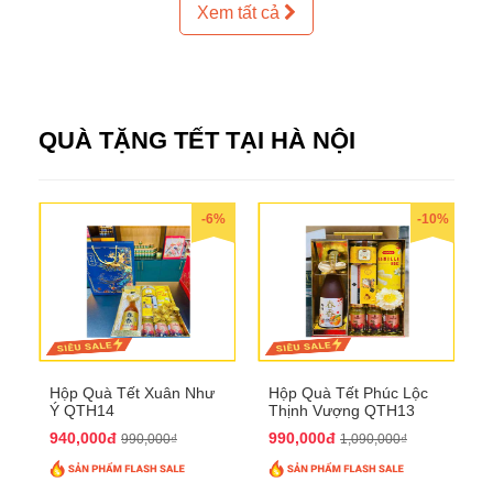
Xem tất cả
QUÀ TẶNG TẾT TẠI HÀ NỘI
-6%
-10%
Hộp Quà Tết Xuân Như
Hộp Quà Tết Phúc Lộc
Ý QTH14
Thịnh Vượng QTH13
940,000đ
990,000đ
990,000₫
1,090,000₫