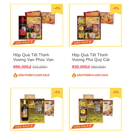
-4%
-4%
Hộp Quà Tết Thịnh
Hộp Quà Tết Thịnh
Vượng Vạn Phúc Vạn
Vượng Phú Quý Cát
Lộc QTHN 162
Tường QTHN 163
890,000đ
930,000đ
920,000₫
960,000₫
-4%
-4%