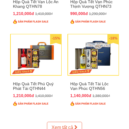
Hộp Quà Tết Vạn Lộc An
Hộp Quà Tết Vạn Phúc
Khang QTHN78
Thịnh Vượng QTHN73
1,210,000đ
990,000đ
1,410,000₫
1,290,000₫
-15%
-18%
Hộp Quà Tết Phú Quý
Hộp Quà Tết Tài Lộc
Phát Tài QTHN44
Vạn Phúc QTHN56
1,210,000đ
1,140,000đ
1,410,000₫
1,380,000₫
Xem tất cả