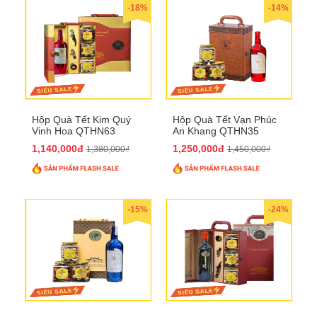
-18%
-14%
Hộp Quà Tết Kim Quý
Hộp Quà Tết Vạn Phúc
Vinh Hoa QTHN63
An Khang QTHN35
1,140,000đ
1,250,000đ
1,380,000₫
1,450,000₫
-15%
-24%