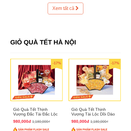
Xem tất cả
GIỎ QUÀ TẾT HÀ NỘI
-17%
-17%
Giỏ Quà Tết Thịnh
Giỏ Quà Tết Thịnh
Vượng Đắc Tài Đắc Lộc
Vượng Tài Lộc Dồi Dào
QTHN 170
QTHN 171
980,000đ
980,000đ
1,180,000₫
1,180,000₫