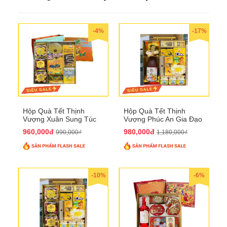
-4%
-17%
Hộp Quà Tết Thịnh
Hộp Quà Tết Thịnh
Vượng Xuân Sung Túc
Vượng Phúc An Gia Đạo
QTHN 157
QTHN 154
960,000đ
980,000đ
990,000₫
1,180,000₫
-10%
-6%