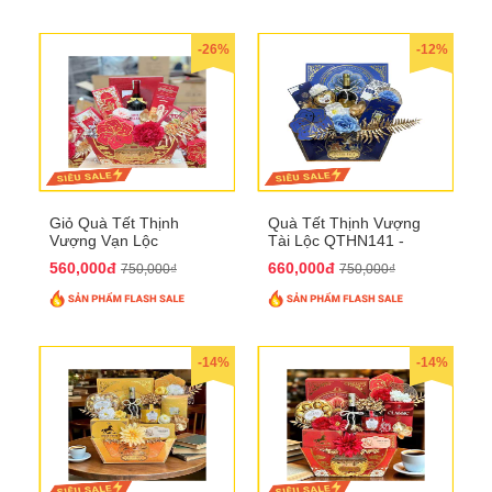
-26%
-12%
Giỏ Quà Tết Thịnh
Quà Tết Thịnh Vượng
Vượng Vạn Lộc
Tài Lộc QTHN141 -
QTHN142
Chúc Tết Phú Quý,
560,000đ
660,000đ
750,000₫
750,000₫
Thịnh Vượng
-14%
-14%