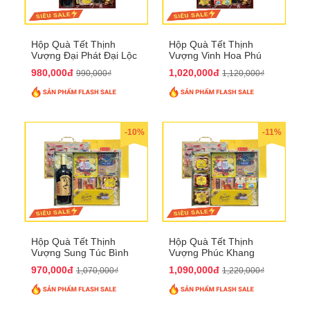
Hộp Quà Tết Thịnh
Hộp Quà Tết Thịnh
Vượng Đại Phát Đại Lộc
Vượng Vinh Hoa Phú
QTHN 166
Quý QTHN 167
980,000đ
1,020,000đ
990,000₫
1,120,000₫
-10%
-11%
Hộp Quà Tết Thịnh
Hộp Quà Tết Thịnh
Vượng Sung Túc Bình
Vượng Phúc Khang
An QTHN 164
Trường Thọ QTHN 165
970,000đ
1,090,000đ
1,070,000₫
1,220,000₫