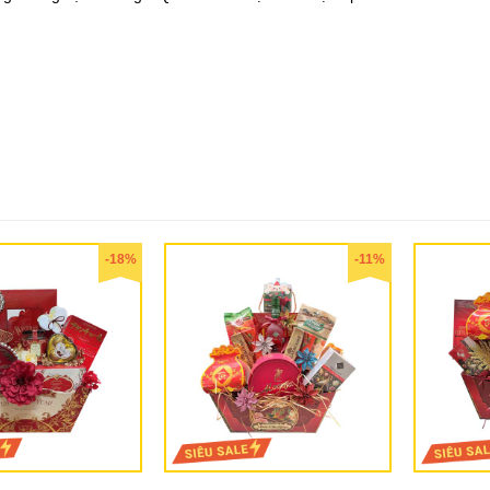
-18%
-11%