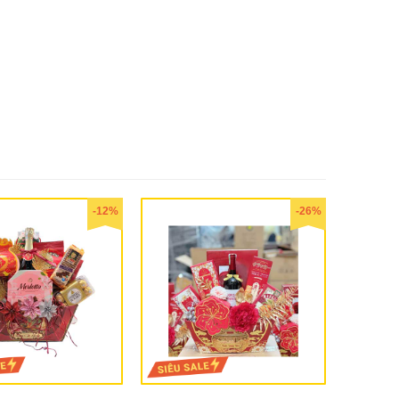
-12%
-26%