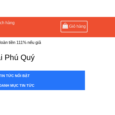
ách hàng
Giỏ hàng
oàn tiền 111% nếu giả
ài Phú Quý
TIN TỨC NỔI BẬT
DANH MỤC TIN TỨC