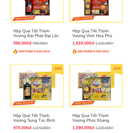
Hộp Quà Tết Thịnh
Hộp Quà Tết Thịnh
Vượng Đại Phát Đại Lộc
Vượng Vinh Hoa Phú
QTHN 166
Quý QTHN 167
980,000đ
1,020,000đ
990,000₫
1,120,000₫
-10%
-11%
Hộp Quà Tết Thịnh
Hộp Quà Tết Thịnh
Vượng Sung Túc Bình
Vượng Phúc Khang
An QTHN 164
Trường Thọ QTHN 165
970,000đ
1,090,000đ
1,070,000₫
1,220,000₫