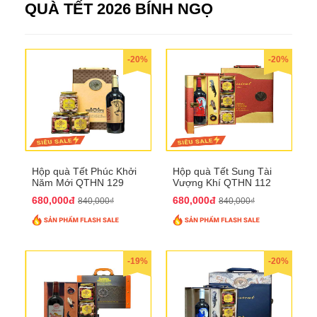
QUÀ TẾT 2026 BÍNH NGỌ
-20%
-20%
Hộp quà Tết Phúc Khởi
Hộp quà Tết Sung Tài
Năm Mới QTHN 129
Vượng Khí QTHN 112
680,000đ
680,000đ
840,000₫
840,000₫
-19%
-20%