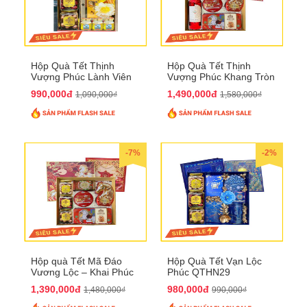
Hộp Quà Tết Thịnh
Hộp Quà Tết Thịnh
Vượng Phúc Lành Viên
Vượng Phúc Khang Tròn
Mãn QTHN 155
Đầy QTHN 156
990,000đ
1,490,000đ
1,090,000₫
1,580,000₫
-7%
-2%
Hộp quà Tết Mã Đáo
Hộp Quà Tết Vạn Lộc
Vương Lộc – Khai Phúc
Phúc QTHN29
Đại Thịnh 2026
1,390,000đ
980,000đ
1,480,000₫
990,000₫