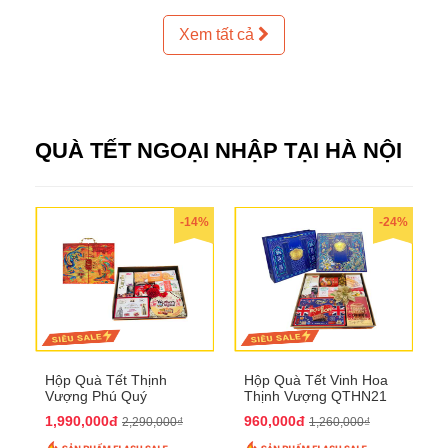
Xem tất cả
QUÀ TẾT NGOẠI NHẬP TẠI HÀ NỘI
-14%
-24%
Hộp Quà Tết Thịnh
Hộp Quà Tết Vinh Hoa
Vượng Phú Quý
Thịnh Vượng QTHN21
QTHN20
1,990,000đ
960,000đ
2,290,000₫
1,260,000₫