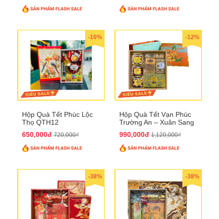
-10%
-12%
Hộp Quà Tết Phúc Lộc
Hộp Quà Tết Vạn Phúc
Thọ QTH12
Trường An – Xuân Sang
Phú Quý QTHN33
650,000đ
990,000đ
720,000₫
1,120,000₫
-38%
-38%