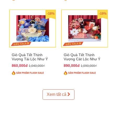
-18%
-19%
Giỏ Quà Tết Thịnh
Giỏ Quà Tết Thịnh
Vượng Tài Lộc Như Ý
Vượng Cát Lộc Như Ý
QTHN 179
QTHN 180
860,000đ
890,000đ
1,040,000₫
1,090,000₫
Xem tất cả