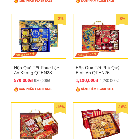
-2%
-8%
Hộp Quà Tết Phúc Lộc
Hộp Quà Tết Phú Quý
An Khang QTHN28
Bình An QTHN26
970,000đ
1,190,000đ
980,000₫
1,280,000₫
-16%
-16%