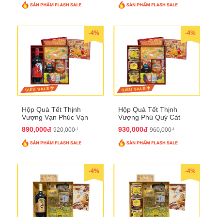
-4%
-4%
Hộp Quà Tết Thịnh
Hộp Quà Tết Thịnh
Vượng Vạn Phúc Vạn
Vượng Phú Quý Cát
Lộc QTHN 162
Tường QTHN 163
890,000đ
930,000đ
920,000₫
960,000₫
-4%
-4%