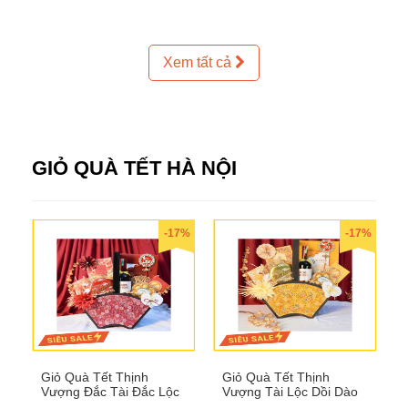
Xem tất cả
GIỎ QUÀ TẾT HÀ NỘI
-17%
-17%
Giỏ Quà Tết Thịnh
Giỏ Quà Tết Thịnh
Vượng Đắc Tài Đắc Lộc
Vượng Tài Lộc Dồi Dào
QTHN 170
QTHN 171