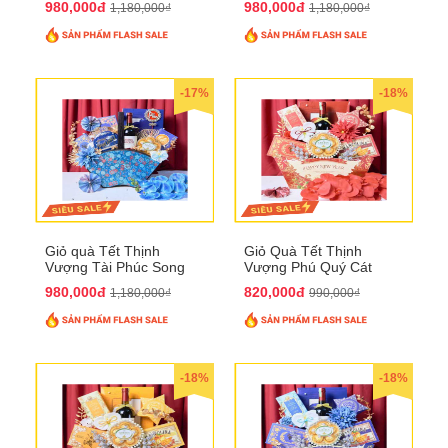
980,000đ
980,000đ
1,180,000₫
1,180,000₫
-17%
-18%
Giỏ quà Tết Thịnh
Giỏ Quà Tết Thịnh
Vượng Tài Phúc Song
Vượng Phú Quý Cát
Hành QTHN 172
Tường QTHN 173
980,000đ
820,000đ
1,180,000₫
990,000₫
-18%
-18%