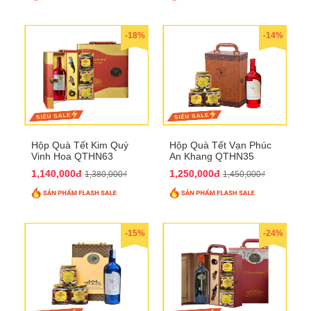
-18%
-14%
Hộp Quà Tết Kim Quý
Hộp Quà Tết Vạn Phúc
Vinh Hoa QTHN63
An Khang QTHN35
1,140,000đ
1,250,000đ
1,380,000₫
1,450,000₫
-15%
-24%