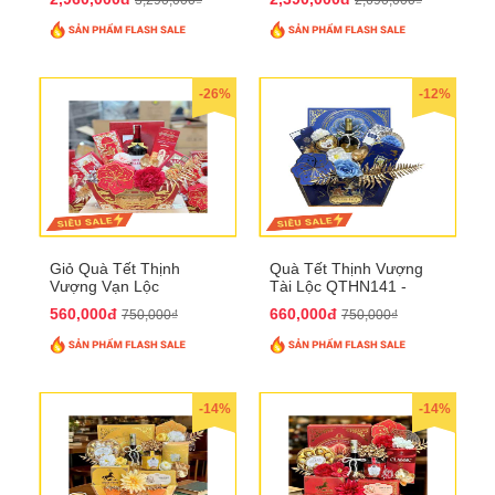
-26%
-12%
Giỏ Quà Tết Thịnh
Quà Tết Thịnh Vượng
Vượng Vạn Lộc
Tài Lộc QTHN141 -
QTHN142
Chúc Tết Phú Quý,
560,000đ
660,000đ
750,000₫
750,000₫
Thịnh Vượng
-14%
-14%