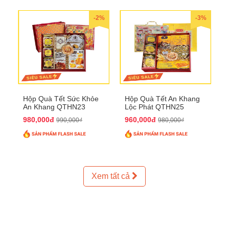
-2%
-3%
Hộp Quà Tết Sức Khỏe
Hộp Quà Tết An Khang
An Khang QTHN23
Lộc Phát QTHN25
980,000đ
960,000đ
990,000₫
980,000₫
Xem tất cả