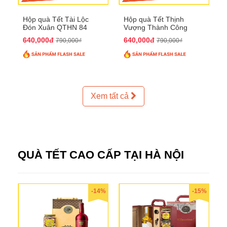
Hộp quà Tết Tài Lộc
Hộp quà Tết Thịnh
Đón Xuân QTHN 84
Vượng Thành Công
QTHN 93
640,000đ
640,000đ
790,000₫
790,000₫
Xem tất cả
QUÀ TẾT CAO CẤP TẠI HÀ NỘI
-14%
-15%