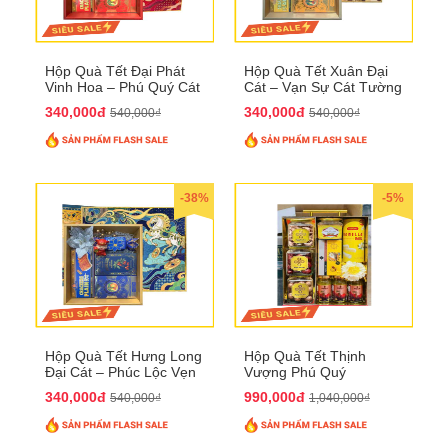
Hộp Quà Tết Đại Phát
Hộp Quà Tết Xuân Đại
Vinh Hoa – Phú Quý Cát
Cát – Vạn Sự Cát Tường
Tường QTHN32
QTHN31
340,000đ
340,000đ
540,000₫
540,000₫
-38%
-5%
Hộp Quà Tết Hưng Long
Hộp Quà Tết Thịnh
Đại Cát – Phúc Lộc Vẹn
Vượng Phú Quý
Toàn QTHN30
QTHN22
340,000đ
990,000đ
540,000₫
1,040,000₫