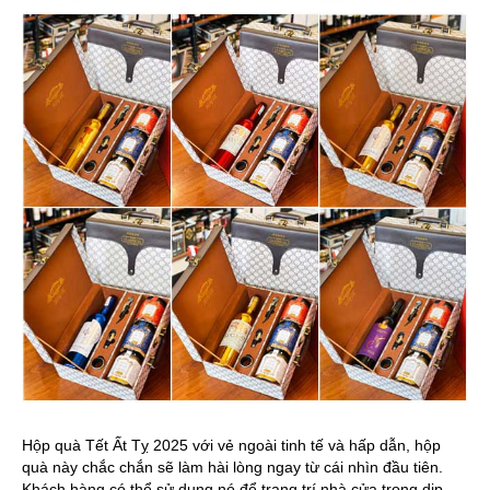
Hộp quà Tết Ất Tỵ 2025 với vẻ ngoài tinh tế và hấp dẫn, hộp
quà này chắc chắn sẽ làm hài lòng ngay từ cái nhìn đầu tiên.
Khách hàng có thể sử dụng nó để trang trí nhà cửa trong dịp