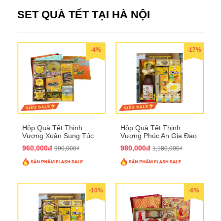
SET QUÀ TẾT TẠI HÀ NỘI
-4%
-17%
Hộp Quà Tết Thịnh
Hộp Quà Tết Thịnh
Vượng Xuân Sung Túc
Vượng Phúc An Gia Đạo
QTHN 157
QTHN 154
960,000đ
980,000đ
990,000₫
1,180,000₫
-10%
-6%