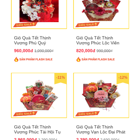
Giỏ Quà Tết Thịnh
Giỏ Quà Tết Thịnh
Vượng Phú Quý
Vượng Phúc Lộc Viên
QTHN143
Mãn QTHN 183
960,000đ
820,000đ
1,090,000₫
990,000₫
-11%
-12%
Giỏ Quà Tết Thịnh
Giỏ Quà Tết Thịnh
Vượng Phúc Tài Hội Tụ
Vượng Vạn Lộc Đại Phát
QTHN 168
QTHN 169
2,960,000đ
2,390,000đ
3,290,000₫
2,690,000₫