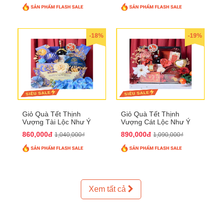
-18%
-19%
Giỏ Quà Tết Thịnh
Giỏ Quà Tết Thịnh
Vượng Tài Lộc Như Ý
Vượng Cát Lộc Như Ý
QTHN 179
QTHN 180
860,000đ
890,000đ
1,040,000₫
1,090,000₫
Xem tất cả