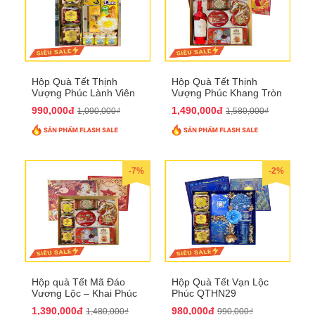
Hộp Quà Tết Thịnh
Hộp Quà Tết Thịnh
Vượng Phúc Lành Viên
Vượng Phúc Khang Tròn
Mãn QTHN 155
Đầy QTHN 156
990,000đ
1,490,000đ
1,090,000₫
1,580,000₫
-7%
-2%
Hộp quà Tết Mã Đáo
Hộp Quà Tết Vạn Lộc
Vương Lộc – Khai Phúc
Phúc QTHN29
Đại Thịnh 2026
1,390,000đ
980,000đ
1,480,000₫
990,000₫