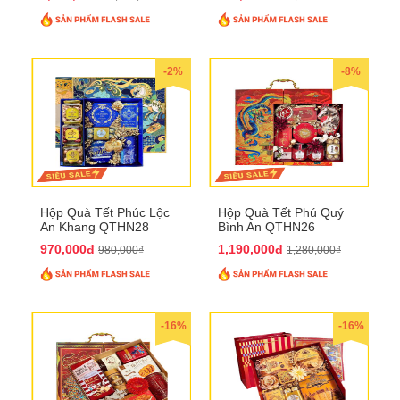
-2%
-8%
Hộp Quà Tết Phúc Lộc
Hộp Quà Tết Phú Quý
An Khang QTHN28
Bình An QTHN26
970,000đ
1,190,000đ
980,000₫
1,280,000₫
-16%
-16%