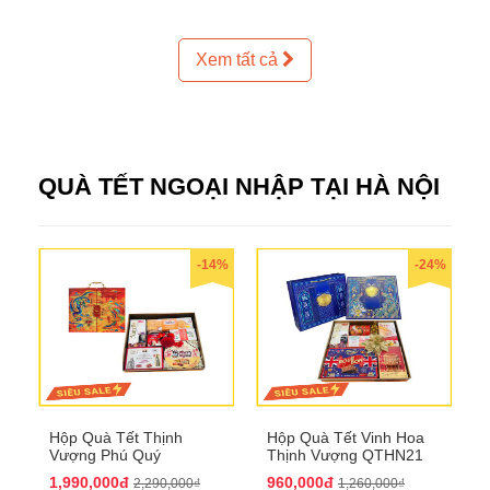
Xem tất cả
QUÀ TẾT NGOẠI NHẬP TẠI HÀ NỘI
-14%
-24%
Hộp Quà Tết Thịnh
Hộp Quà Tết Vinh Hoa
Vượng Phú Quý
Thịnh Vượng QTHN21
QTHN20
1,990,000đ
960,000đ
2,290,000₫
1,260,000₫