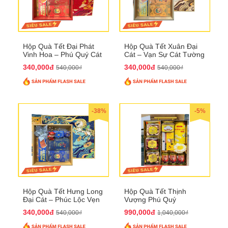
Hộp Quà Tết Đại Phát
Hộp Quà Tết Xuân Đại
Vinh Hoa – Phú Quý Cát
Cát – Vạn Sự Cát Tường
Tường QTHN32
QTHN31
340,000đ
340,000đ
540,000₫
540,000₫
-38%
-5%
Hộp Quà Tết Hưng Long
Hộp Quà Tết Thịnh
Đại Cát – Phúc Lộc Vẹn
Vượng Phú Quý
Toàn QTHN30
QTHN22
340,000đ
990,000đ
540,000₫
1,040,000₫