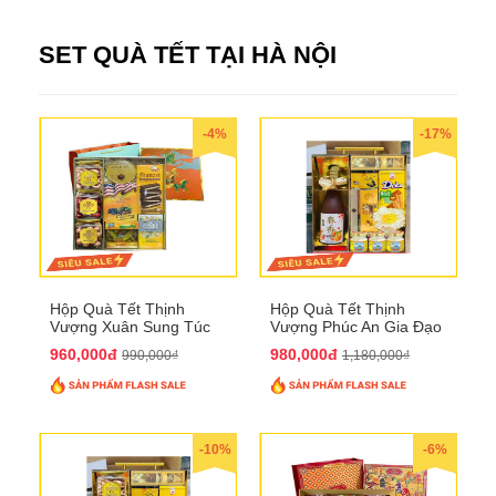
SET QUÀ TẾT TẠI HÀ NỘI
-4%
-17%
Hộp Quà Tết Thịnh
Hộp Quà Tết Thịnh
Vượng Xuân Sung Túc
Vượng Phúc An Gia Đạo
QTHN 157
QTHN 154
960,000đ
980,000đ
990,000₫
1,180,000₫
-10%
-6%