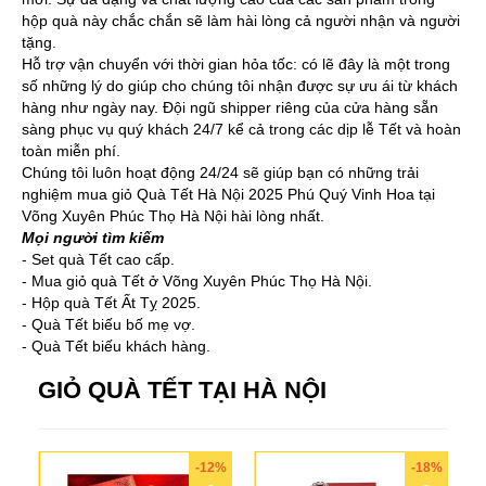
hộp quà này chắc chắn sẽ làm hài lòng cả người nhận và người
tặng.
Hỗ trợ vận chuyển với thời gian hỏa tốc: có lẽ đây là một trong
số những lý do giúp cho chúng tôi nhận được sự ưu ái từ khách
hàng như ngày nay. Đội ngũ shipper riêng của cửa hàng sẵn
sàng phục vụ quý khách 24/7 kể cả trong các dịp lễ Tết và hoàn
toàn miễn phí.
Chúng tôi luôn hoạt động 24/24 sẽ giúp bạn có những trải
nghiệm mua giỏ Quà Tết Hà Nội 2025 Phú Quý Vinh Hoa tại
Võng Xuyên Phúc Thọ Hà Nội hài lòng nhất.
Mọi người tìm kiếm
- Set quà Tết cao cấp.
- Mua giỏ quà Tết ở Võng Xuyên Phúc Thọ Hà Nội.
- Hộp quà Tết Ất Tỵ 2025.
- Quà Tết biếu bố mẹ vợ.
- Quà Tết biếu khách hàng.
GIỎ QUÀ TẾT TẠI HÀ NỘI
-12%
-18%