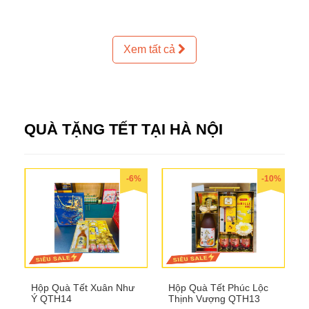
Xem tất cả
QUÀ TẶNG TẾT TẠI HÀ NỘI
-6%
-10%
Hộp Quà Tết Xuân Như
Hộp Quà Tết Phúc Lộc
Ý QTH14
Thịnh Vượng QTH13