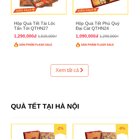
Hộp Quà Tết Tài Lộc
Hộp Quà Tết Phú Quý
Tấn Tới QTHN27
Đại Cát QTHN24
1,290,000đ
1,090,000đ
1,520,000₫
1,290,000₫
Xem tất cả
QUÀ TẾT TẠI HÀ NỘI
-2%
-9%