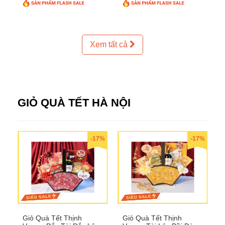
Xem tất cả
GIỎ QUÀ TẾT HÀ NỘI
-17%
-17%
Giỏ Quà Tết Thịnh
Giỏ Quà Tết Thịnh