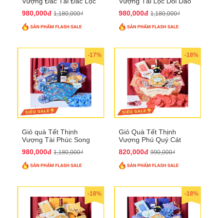
Vượng Đắc Tài Đắc Lộc
Vượng Tài Lộc Dồi Dào
QTHN 170
QTHN 171
980,000đ
980,000đ
1,180,000₫
1,180,000₫
-17%
-18%
Giỏ quà Tết Thịnh
Giỏ Quà Tết Thịnh
Vượng Tài Phúc Song
Vượng Phú Quý Cát
Hành QTHN 172
Tường QTHN 173
980,000đ
820,000đ
1,180,000₫
990,000₫
-18%
-18%