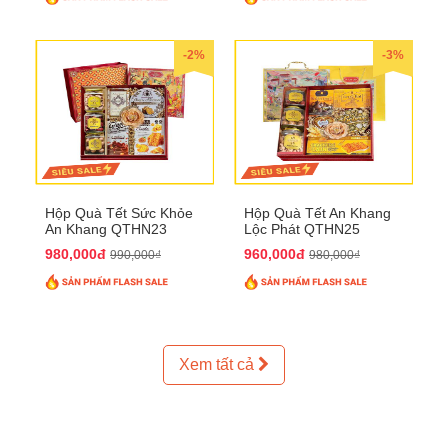
-2%
-3%
Hộp Quà Tết Sức Khỏe
Hộp Quà Tết An Khang
An Khang QTHN23
Lộc Phát QTHN25
980,000đ
960,000đ
990,000₫
980,000₫
Xem tất cả