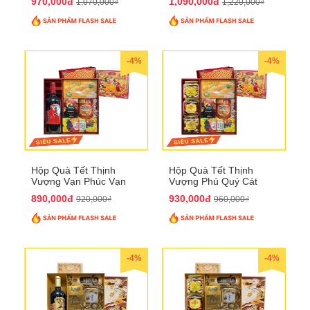
970,000đ
1,090,000đ
1,070,000₫
1,220,000₫
-4%
-4%
Hộp Quà Tết Thịnh
Hộp Quà Tết Thịnh
Vượng Vạn Phúc Vạn
Vượng Phú Quý Cát
Lộc QTHN 162
Tường QTHN 163
890,000đ
930,000đ
920,000₫
960,000₫
-4%
-4%