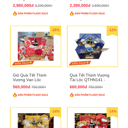
QTHN 168
QTHN 169
2,960,000đ
2,390,000đ
3,290,000₫
2,690,000₫
-26%
-12%
Giỏ Quà Tết Thịnh
Quà Tết Thịnh Vượng
Vượng Vạn Lộc
Tài Lộc QTHN141 -
QTHN142
Chúc Tết Phú Quý,
560,000đ
660,000đ
750,000₫
750,000₫
Thịnh Vượng
-14%
-14%