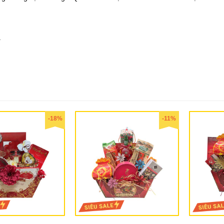
.
-18%
-11%