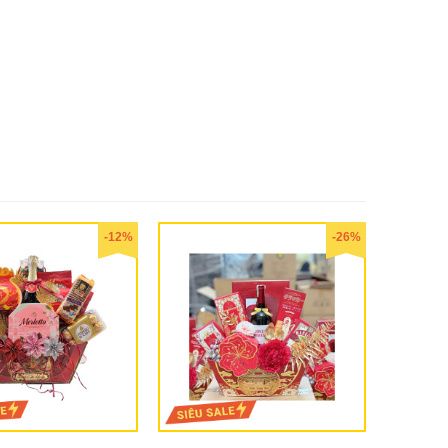
-12%
-26%