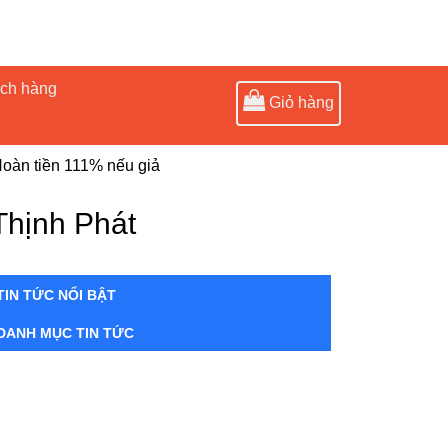
ách hàng
Giỏ hàng
oàn tiền 111% nếu giả
Thịnh Phát
TIN TỨC NỔI BẬT
DANH MỤC TIN TỨC