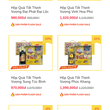
Hộp Quà Tết Thịnh
Hộp Quà Tết Thịnh
Vượng Đại Phát Đại Lộc
Vượng Vinh Hoa Phú
QTHN 166
Quý QTHN 167
980,000đ
1,020,000đ
990,000₫
1,120,000₫
-10%
-11%
Hộp Quà Tết Thịnh
Hộp Quà Tết Thịnh
Vượng Sung Túc Bình
Vượng Phúc Khang
An QTHN 164
Trường Thọ QTHN 165
970,000đ
1,090,000đ
1,070,000₫
1,220,000₫
-4%
-4%