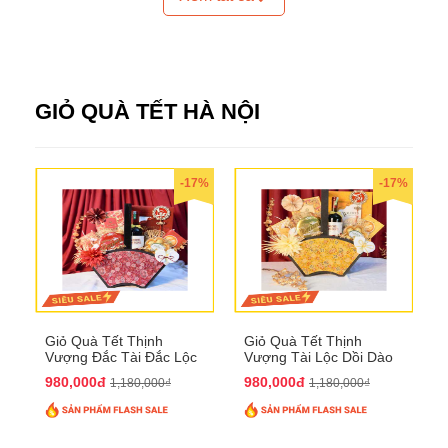
GIỎ QUÀ TẾT HÀ NỘI
-17%
-17%
Giỏ Quà Tết Thịnh
Giỏ Quà Tết Thịnh
Vượng Đắc Tài Đắc Lộc
Vượng Tài Lộc Dồi Dào
QTHN 170
QTHN 171
980,000đ
980,000đ
1,180,000₫
1,180,000₫