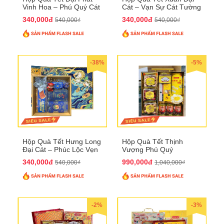
Vinh Hoa – Phú Quý Cát
Cát – Vạn Sự Cát Tường
Tường QTHN32
QTHN31
340,000đ
340,000đ
540,000₫
540,000₫
-38%
-5%
Hộp Quà Tết Hưng Long
Hộp Quà Tết Thịnh
Đại Cát – Phúc Lộc Vẹn
Vượng Phú Quý
Toàn QTHN30
QTHN22
340,000đ
990,000đ
540,000₫
1,040,000₫
-2%
-3%