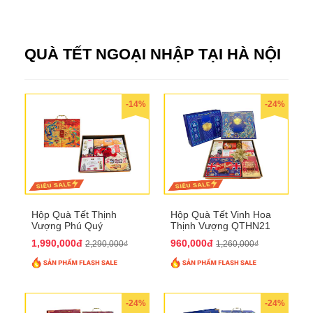
QUÀ TẾT NGOẠI NHẬP TẠI HÀ NỘI
-14%
-24%
Hộp Quà Tết Thịnh
Hộp Quà Tết Vinh Hoa
Vượng Phú Quý
Thịnh Vượng QTHN21
QTHN20
1,990,000đ
960,000đ
2,290,000₫
1,260,000₫
-24%
-24%