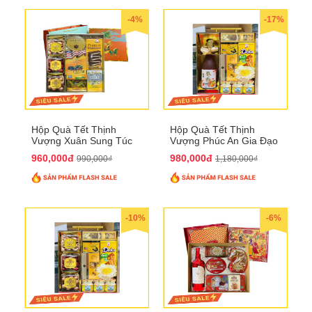
-4%
-17%
Hộp Quà Tết Thịnh
Hộp Quà Tết Thịnh
Vượng Xuân Sung Túc
Vượng Phúc An Gia Đạo
QTHN 157
QTHN 154
960,000đ
980,000đ
990,000₫
1,180,000₫
-10%
-6%