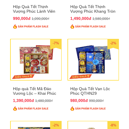
Hộp Quà Tết Thịnh
Hộp Quà Tết Thịnh
Vượng Phúc Lành Viên
Vượng Phúc Khang Tròn
Mãn QTHN 155
Đầy QTHN 156
990,000đ
1,490,000đ
1,090,000₫
1,580,000₫
-7%
-2%
Hộp quà Tết Mã Đáo
Hộp Quà Tết Vạn Lộc
Vương Lộc – Khai Phúc
Phúc QTHN29
Đại Thịnh 2026
1,390,000đ
980,000đ
1,480,000₫
990,000₫
-2%
-8%