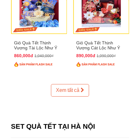
Giỏ Quà Tết Thịnh
Giỏ Quà Tết Thịnh
Vượng Tài Lộc Như Ý
Vượng Cát Lộc Như Ý
QTHN 179
QTHN 180
860,000đ
890,000đ
1,040,000₫
1,090,000₫
Xem tất cả
SET QUÀ TẾT TẠI HÀ NỘI