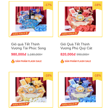
-17%
-18%
Giỏ quà Tết Thịnh
Giỏ Quà Tết Thịnh
Vượng Tài Phúc Song
Vượng Phú Quý Cát
Hành QTHN 172
Tường QTHN 173
980,000đ
820,000đ
1,180,000₫
990,000₫
-18%
-18%