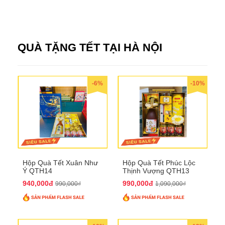
QUÀ TẶNG TẾT TẠI HÀ NỘI
-6%
-10%
Hộp Quà Tết Xuân Như
Hộp Quà Tết Phúc Lộc
Ý QTH14
Thịnh Vượng QTH13
940,000đ
990,000đ
990,000₫
1,090,000₫