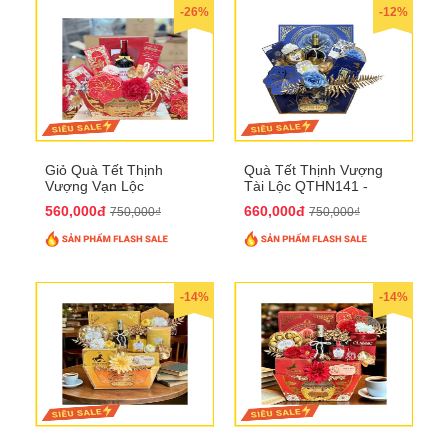
-26%
-12%
Giỏ Quà Tết Thịnh
Quà Tết Thịnh Vượng
Vượng Vạn Lộc
Tài Lộc QTHN141 -
QTHN142
Chúc Tết Phú Quý,
560,000đ
660,000đ
750,000₫
750,000₫
Thịnh Vượng
-14%
-14%