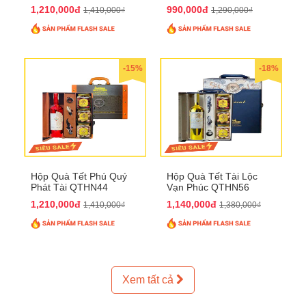
1,210,000đ
990,000đ
1,410,000₫
1,290,000₫
-15%
-18%
Hộp Quà Tết Phú Quý
Hộp Quà Tết Tài Lộc
Phát Tài QTHN44
Vạn Phúc QTHN56
1,210,000đ
1,140,000đ
1,410,000₫
1,380,000₫
Xem tất cả