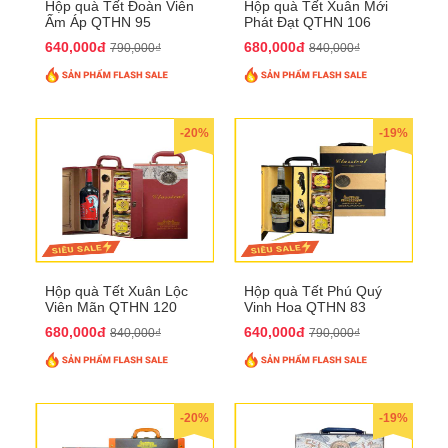
Hộp quà Tết Đoàn Viên
Hộp quà Tết Xuân Mới
Ấm Áp QTHN 95
Phát Đạt QTHN 106
640,000đ
680,000đ
790,000₫
840,000₫
-20%
-19%
Hộp quà Tết Xuân Lộc
Hộp quà Tết Phú Quý
Viên Mãn QTHN 120
Vinh Hoa QTHN 83
680,000đ
640,000đ
840,000₫
790,000₫
-20%
-19%