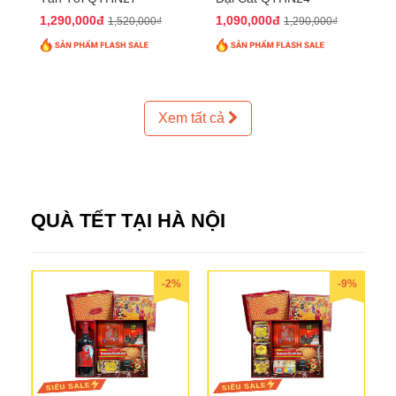
1,290,000đ
1,090,000đ
1,520,000₫
1,290,000₫
Xem tất cả
QUÀ TẾT TẠI HÀ NỘI
-2%
-9%