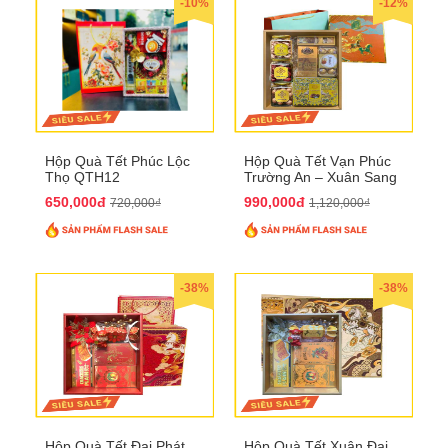
-10%
-12%
Hộp Quà Tết Phúc Lộc
Hộp Quà Tết Vạn Phúc
Thọ QTH12
Trường An – Xuân Sang
Phú Quý QTHN33
650,000đ
990,000đ
720,000₫
1,120,000₫
-38%
-38%
Hộp Quà Tết Đại Phát
Hộp Quà Tết Xuân Đại