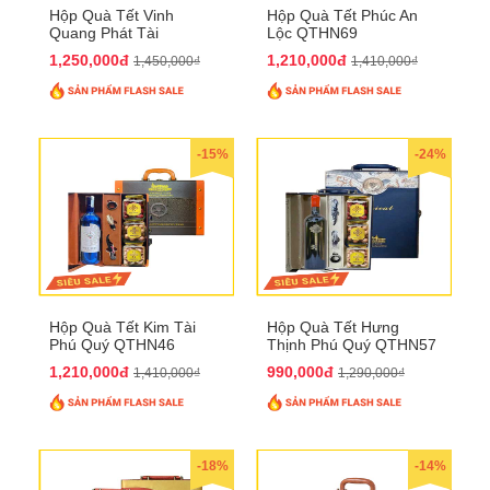
Hộp Quà Tết Vinh
Hộp Quà Tết Phúc An
Quang Phát Tài
Lộc QTHN69
QTHN74
1,250,000đ
1,210,000đ
1,450,000₫
1,410,000₫
-15%
-24%
Hộp Quà Tết Kim Tài
Hộp Quà Tết Hưng
Phú Quý QTHN46
Thịnh Phú Quý QTHN57
1,210,000đ
990,000đ
1,410,000₫
1,290,000₫
-18%
-14%