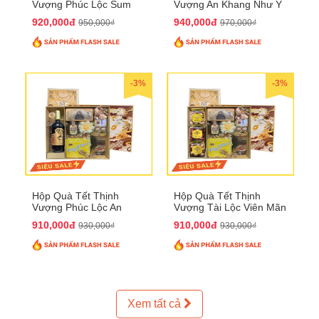
Vượng Phúc Lộc Sum
Vượng An Khang Như Ý
Vầy QTHN 158
QTHN 159
920,000đ
940,000đ
950,000₫
970,000₫
-3%
-3%
Hộp Quà Tết Thịnh
Hộp Quà Tết Thịnh
Vượng Phúc Lộc An
Vượng Tài Lộc Viên Mãn
Khang QTHN 160
QTHN 161
910,000đ
910,000đ
930,000₫
930,000₫
Xem tất cả