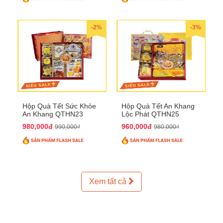
-2%
-3%
Hộp Quà Tết Sức Khỏe
Hộp Quà Tết An Khang
An Khang QTHN23
Lộc Phát QTHN25
980,000đ
960,000đ
990,000₫
980,000₫
Xem tất cả