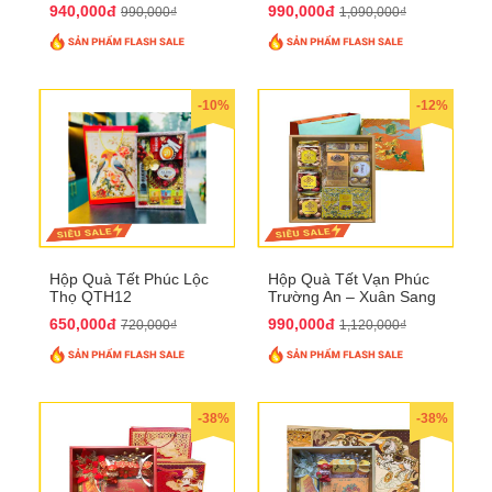
940,000đ
990,000đ
990,000₫
1,090,000₫
-10%
-12%
Hộp Quà Tết Phúc Lộc
Hộp Quà Tết Vạn Phúc
Thọ QTH12
Trường An – Xuân Sang
Phú Quý QTHN33
650,000đ
990,000đ
720,000₫
1,120,000₫
-38%
-38%