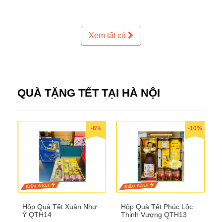
Xem tất cả
QUÀ TẶNG TẾT TẠI HÀ NỘI
-6%
-10%
Hộp Quà Tết Xuân Như
Hộp Quà Tết Phúc Lộc
Ý QTH14
Thịnh Vượng QTH13