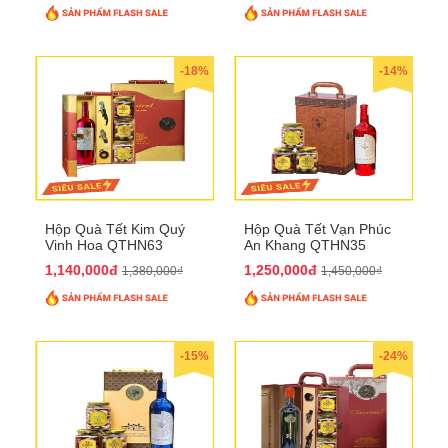
-18%
-14%
Hộp Quà Tết Kim Quý
Hộp Quà Tết Vạn Phúc
Vinh Hoa QTHN63
An Khang QTHN35
1,140,000đ
1,250,000đ
1,380,000₫
1,450,000₫
-15%
-24%