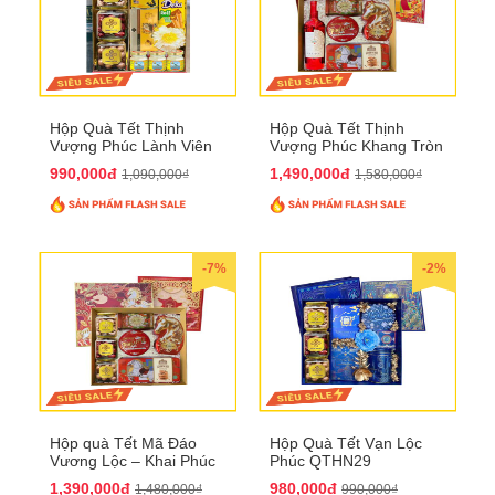
Hộp Quà Tết Thịnh
Hộp Quà Tết Thịnh
Vượng Phúc Lành Viên
Vượng Phúc Khang Tròn
Mãn QTHN 155
Đầy QTHN 156
990,000đ
1,490,000đ
1,090,000₫
1,580,000₫
-7%
-2%
Hộp quà Tết Mã Đáo
Hộp Quà Tết Vạn Lộc
Vương Lộc – Khai Phúc
Phúc QTHN29
Đại Thịnh 2026
1,390,000đ
980,000đ
1,480,000₫
990,000₫