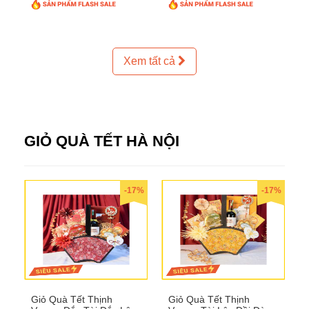
Xem tất cả
GIỎ QUÀ TẾT HÀ NỘI
-17%
-17%
Giỏ Quà Tết Thịnh
Giỏ Quà Tết Thịnh