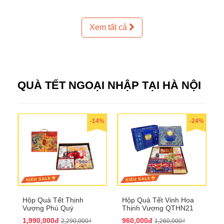
Xem tất cả
QUÀ TẾT NGOẠI NHẬP TẠI HÀ NỘI
-14%
-24%
Hộp Quà Tết Thịnh
Hộp Quà Tết Vinh Hoa
Vượng Phú Quý
Thịnh Vượng QTHN21
QTHN20
1,990,000đ
960,000đ
2,290,000₫
1,260,000₫