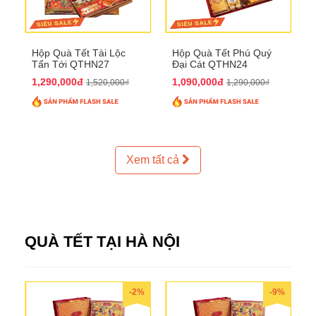
Hộp Quà Tết Tài Lộc
Hộp Quà Tết Phú Quý
Tấn Tới QTHN27
Đại Cát QTHN24
1,290,000đ
1,090,000đ
1,520,000₫
1,290,000₫
Xem tất cả
QUÀ TẾT TẠI HÀ NỘI
-2%
-9%