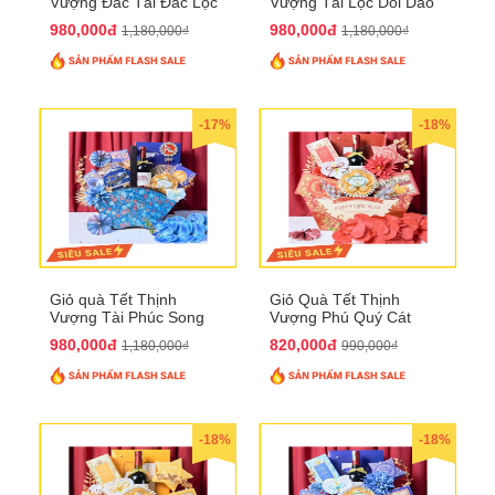
Vượng Đắc Tài Đắc Lộc
Vượng Tài Lộc Dồi Dào
QTHN 170
QTHN 171
980,000đ
980,000đ
1,180,000₫
1,180,000₫
-17%
-18%
Giỏ quà Tết Thịnh
Giỏ Quà Tết Thịnh
Vượng Tài Phúc Song
Vượng Phú Quý Cát
Hành QTHN 172
Tường QTHN 173
980,000đ
820,000đ
1,180,000₫
990,000₫
-18%
-18%