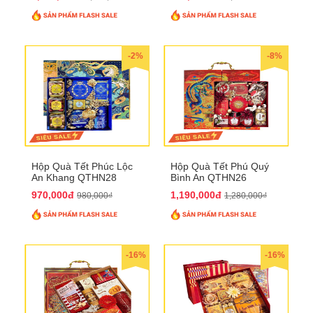
-2%
-8%
Hộp Quà Tết Phúc Lộc
Hộp Quà Tết Phú Quý
An Khang QTHN28
Bình An QTHN26
970,000đ
1,190,000đ
980,000₫
1,280,000₫
-16%
-16%