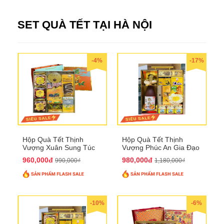
SET QUÀ TẾT TẠI HÀ NỘI
-4%
-17%
Hộp Quà Tết Thịnh
Hộp Quà Tết Thịnh
Vượng Xuân Sung Túc
Vượng Phúc An Gia Đạo
QTHN 157
QTHN 154
960,000đ
980,000đ
990,000₫
1,180,000₫
-10%
-6%