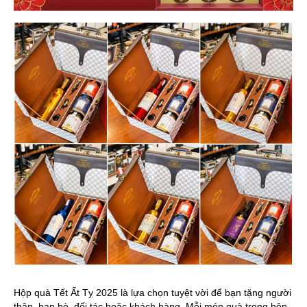
Hộp quà Tết Ất Tỵ 2025 là lựa chọn tuyệt vời để bạn tặng người
thân, bạn bè, đối tác hoặc khách hàng. Mỗi món quà trong hộp