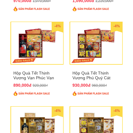
970,000đ
1,090,000đ
1,070,000₫
1,220,000₫
-4%
-4%
Hộp Quà Tết Thịnh
Hộp Quà Tết Thịnh
Vượng Vạn Phúc Vạn
Vượng Phú Quý Cát
Lộc QTHN 162
Tường QTHN 163
890,000đ
930,000đ
920,000₫
960,000₫
-4%
-4%