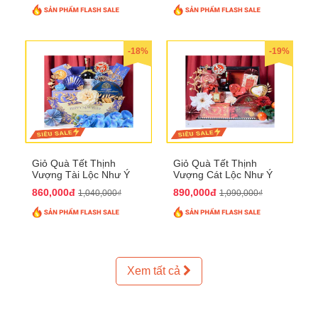
-18%
-19%
Giỏ Quà Tết Thịnh
Giỏ Quà Tết Thịnh
Vượng Tài Lộc Như Ý
Vượng Cát Lộc Như Ý
QTHN 179
QTHN 180
860,000đ
890,000đ
1,040,000₫
1,090,000₫
Xem tất cả