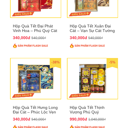
Hộp Quà Tết Đại Phát
Hộp Quà Tết Xuân Đại
Vinh Hoa – Phú Quý Cát
Cát – Vạn Sự Cát Tường
Tường QTHN32
QTHN31
340,000đ
340,000đ
540,000₫
540,000₫
-38%
-5%
Hộp Quà Tết Hưng Long
Hộp Quà Tết Thịnh
Đại Cát – Phúc Lộc Vẹn
Vượng Phú Quý
Toàn QTHN30
QTHN22
340,000đ
990,000đ
540,000₫
1,040,000₫