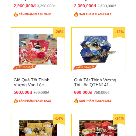
QTHN 168
QTHN 169
2,960,000đ
2,390,000đ
3,290,000₫
2,690,000₫
-26%
-12%
Giỏ Quà Tết Thịnh
Quà Tết Thịnh Vượng
Vượng Vạn Lộc
Tài Lộc QTHN141 -
QTHN142
Chúc Tết Phú Quý,
560,000đ
660,000đ
750,000₫
750,000₫
Thịnh Vượng
-14%
-14%