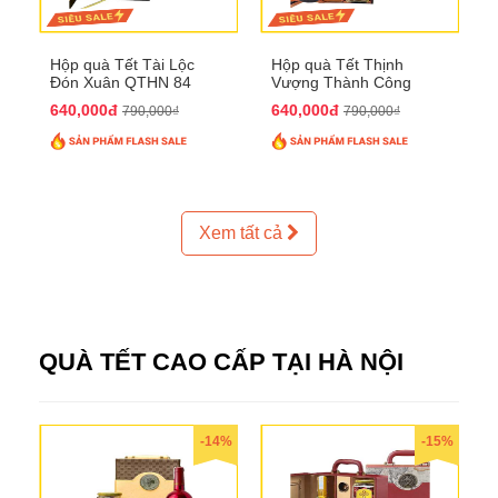
Hộp quà Tết Tài Lộc
Hộp quà Tết Thịnh
Đón Xuân QTHN 84
Vượng Thành Công
QTHN 93
640,000đ
640,000đ
790,000₫
790,000₫
Xem tất cả
QUÀ TẾT CAO CẤP TẠI HÀ NỘI
-14%
-15%