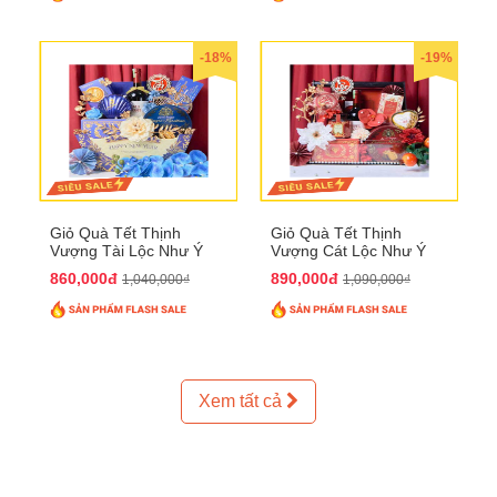
-18%
-19%
Giỏ Quà Tết Thịnh
Giỏ Quà Tết Thịnh
Vượng Tài Lộc Như Ý
Vượng Cát Lộc Như Ý
QTHN 179
QTHN 180
860,000đ
890,000đ
1,040,000₫
1,090,000₫
Xem tất cả