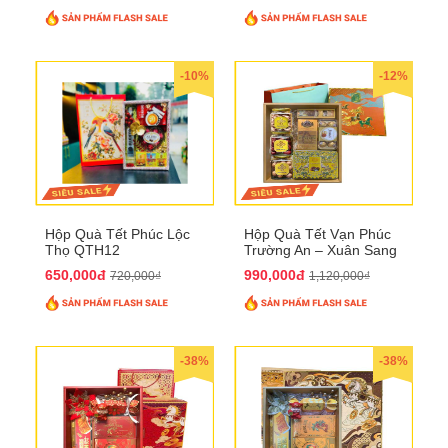
-10%
-12%
Hộp Quà Tết Phúc Lộc
Hộp Quà Tết Vạn Phúc
Thọ QTH12
Trường An – Xuân Sang
Phú Quý QTHN33
650,000đ
990,000đ
720,000₫
1,120,000₫
-38%
-38%