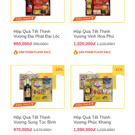
Hộp Quà Tết Thịnh
Hộp Quà Tết Thịnh
Vượng Đại Phát Đại Lộc
Vượng Vinh Hoa Phú
QTHN 166
Quý QTHN 167
980,000đ
1,020,000đ
990,000₫
1,120,000₫
-10%
-11%
Hộp Quà Tết Thịnh
Hộp Quà Tết Thịnh
Vượng Sung Túc Bình
Vượng Phúc Khang
An QTHN 164
Trường Thọ QTHN 165
970,000đ
1,090,000đ
1,070,000₫
1,220,000₫