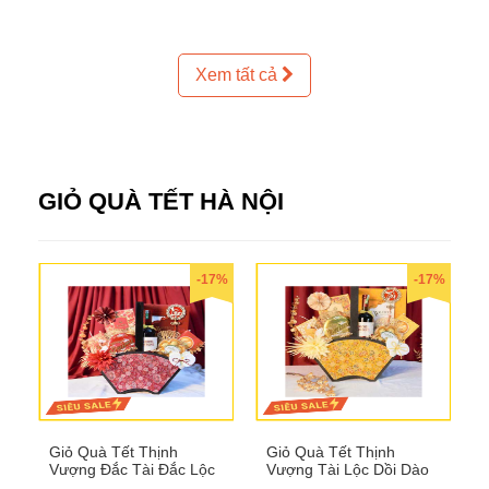
Xem tất cả
GIỎ QUÀ TẾT HÀ NỘI
-17%
-17%
Giỏ Quà Tết Thịnh
Giỏ Quà Tết Thịnh
Vượng Đắc Tài Đắc Lộc
Vượng Tài Lộc Dồi Dào
QTHN 170
QTHN 171