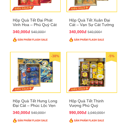
Hộp Quà Tết Đại Phát
Hộp Quà Tết Xuân Đại
Vinh Hoa – Phú Quý Cát
Cát – Vạn Sự Cát Tường
Tường QTHN32
QTHN31
340,000đ
340,000đ
540,000₫
540,000₫
-38%
-5%
Hộp Quà Tết Hưng Long
Hộp Quà Tết Thịnh
Đại Cát – Phúc Lộc Vẹn
Vượng Phú Quý
Toàn QTHN30
QTHN22
340,000đ
990,000đ
540,000₫
1,040,000₫