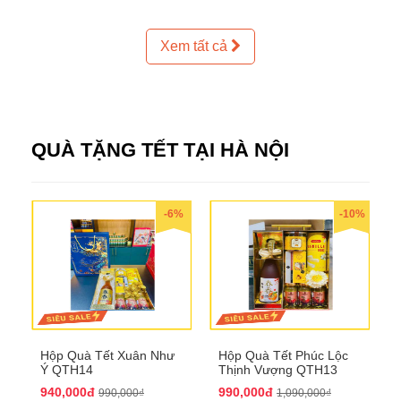
Xem tất cả
QUÀ TẶNG TẾT TẠI HÀ NỘI
-6%
-10%
Hộp Quà Tết Xuân Như
Hộp Quà Tết Phúc Lộc
Ý QTH14
Thịnh Vượng QTH13
940,000đ
990,000đ
990,000₫
1,090,000₫