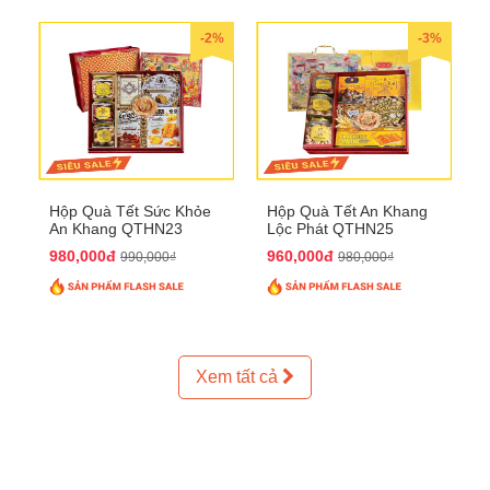
-2%
-3%
Hộp Quà Tết Sức Khỏe
Hộp Quà Tết An Khang
An Khang QTHN23
Lộc Phát QTHN25
980,000đ
960,000đ
990,000₫
980,000₫
Xem tất cả