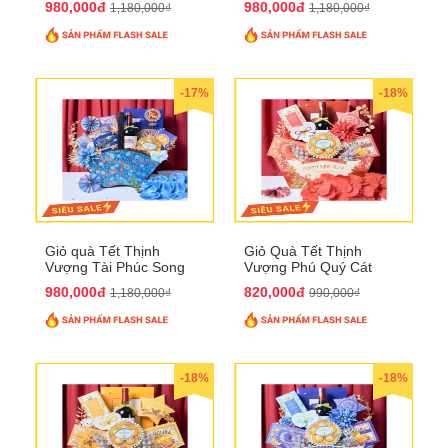
980,000đ
980,000đ
1,180,000₫
1,180,000₫
-17%
-18%
Giỏ quà Tết Thịnh
Giỏ Quà Tết Thịnh
Vượng Tài Phúc Song
Vượng Phú Quý Cát
Hành QTHN 172
Tường QTHN 173
980,000đ
820,000đ
1,180,000₫
990,000₫
-18%
-18%