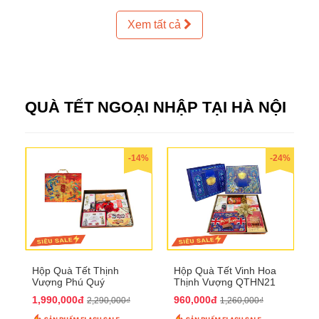
Xem tất cả
QUÀ TẾT NGOẠI NHẬP TẠI HÀ NỘI
-14%
-24%
Hộp Quà Tết Thịnh
Hộp Quà Tết Vinh Hoa
Vượng Phú Quý
Thịnh Vượng QTHN21
QTHN20
1,990,000đ
960,000đ
2,290,000₫
1,260,000₫