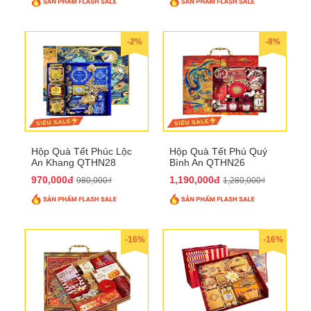
-2%
-8%
Hộp Quà Tết Phúc Lộc
Hộp Quà Tết Phú Quý
An Khang QTHN28
Bình An QTHN26
970,000đ
1,190,000đ
980,000₫
1,280,000₫
-16%
-16%