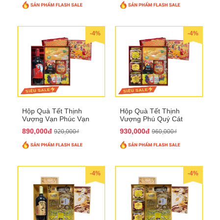
-4%
-4%
Hộp Quà Tết Thịnh
Hộp Quà Tết Thịnh
Vượng Vạn Phúc Vạn
Vượng Phú Quý Cát
Lộc QTHN 162
Tường QTHN 163
890,000đ
930,000đ
920,000₫
960,000₫
-4%
-4%