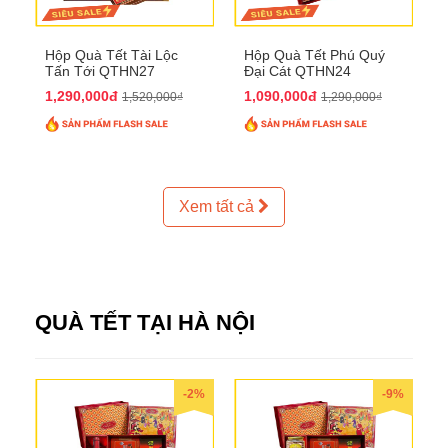
Hộp Quà Tết Tài Lộc
Hộp Quà Tết Phú Quý
Tấn Tới QTHN27
Đại Cát QTHN24
1,290,000đ
1,090,000đ
1,520,000₫
1,290,000₫
Xem tất cả
QUÀ TẾT TẠI HÀ NỘI
-2%
-9%