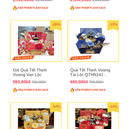
-26%
-12%
Giỏ Quà Tết Thịnh
Quà Tết Thịnh Vượng
Vượng Vạn Lộc
Tài Lộc QTHN141 -
QTHN142
Chúc Tết Phú Quý,
560,000đ
660,000đ
750,000₫
750,000₫
Thịnh Vượng
-14%
-14%