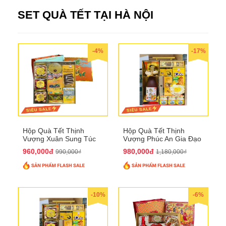
SET QUÀ TẾT TẠI HÀ NỘI
-4%
-17%
Hộp Quà Tết Thịnh
Hộp Quà Tết Thịnh
Vượng Xuân Sung Túc
Vượng Phúc An Gia Đạo
QTHN 157
QTHN 154
960,000đ
980,000đ
990,000₫
1,180,000₫
-10%
-6%