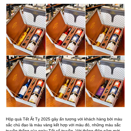
Hộp quà Tết Ất Tỵ 2025 gây ấn tượng với khách hàng bởi màu
sắc chủ đạo là màu vàng kết hợp với màu đỏ, những màu sắc
truyền thống của ngày Tết cổ truyền. Với thông điệp năm mới