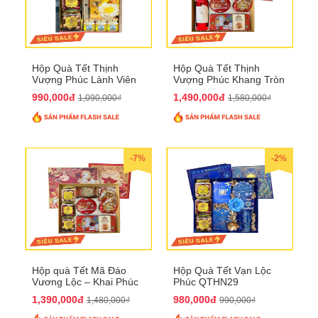
Hộp Quà Tết Thịnh
Hộp Quà Tết Thịnh
Vượng Phúc Lành Viên
Vượng Phúc Khang Tròn
Mãn QTHN 155
Đầy QTHN 156
990,000đ
1,490,000đ
1,090,000₫
1,580,000₫
-7%
-2%
Hộp quà Tết Mã Đáo
Hộp Quà Tết Vạn Lộc
Vương Lộc – Khai Phúc
Phúc QTHN29
Đại Thịnh 2026
1,390,000đ
980,000đ
1,480,000₫
990,000₫