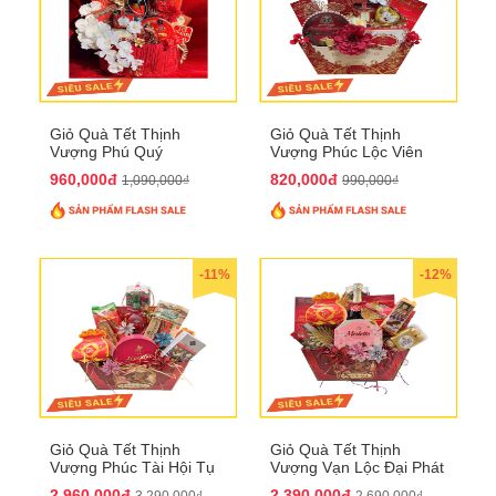
Giỏ Quà Tết Thịnh
Giỏ Quà Tết Thịnh
Vượng Phú Quý
Vượng Phúc Lộc Viên
QTHN143
Mãn QTHN 183
960,000đ
820,000đ
1,090,000₫
990,000₫
-11%
-12%
Giỏ Quà Tết Thịnh
Giỏ Quà Tết Thịnh
Vượng Phúc Tài Hội Tụ
Vượng Vạn Lộc Đại Phát
QTHN 168
QTHN 169
2,960,000đ
2,390,000đ
3,290,000₫
2,690,000₫