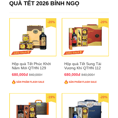
QUÀ TẾT 2026 BÍNH NGỌ
-20%
-20%
Hộp quà Tết Phúc Khởi
Hộp quà Tết Sung Tài
Năm Mới QTHN 129
Vượng Khí QTHN 112
680,000đ
680,000đ
840,000₫
840,000₫
-19%
-20%