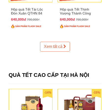
Hộp quà Tết Tài Lộc
Hộp quà Tết Thịnh
Đón Xuân QTHN 84
Vượng Thành Công
QTHN 93
640,000đ
640,000đ
790,000₫
790,000₫
Xem tất cả
QUÀ TẾT CAO CẤP TẠI HÀ NỘI
-14%
-15%