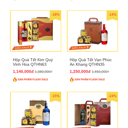
-18%
-14%
Hộp Quà Tết Kim Quý
Hộp Quà Tết Vạn Phúc
Vinh Hoa QTHN63
An Khang QTHN35
1,140,000đ
1,250,000đ
1,380,000₫
1,450,000₫
-15%
-24%