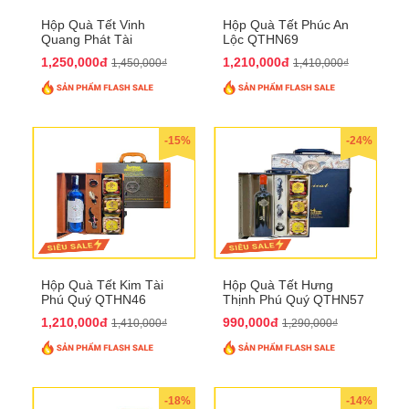
Hộp Quà Tết Vinh
Hộp Quà Tết Phúc An
Quang Phát Tài
Lộc QTHN69
QTHN74
1,250,000đ
1,210,000đ
1,450,000₫
1,410,000₫
-15%
-24%
Hộp Quà Tết Kim Tài
Hộp Quà Tết Hưng
Phú Quý QTHN46
Thịnh Phú Quý QTHN57
1,210,000đ
990,000đ
1,410,000₫
1,290,000₫
-18%
-14%