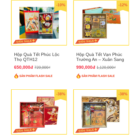
-10%
-12%
Hộp Quà Tết Phúc Lộc
Hộp Quà Tết Vạn Phúc
Thọ QTH12
Trường An – Xuân Sang
Phú Quý QTHN33
650,000đ
990,000đ
720,000₫
1,120,000₫
-38%
-38%