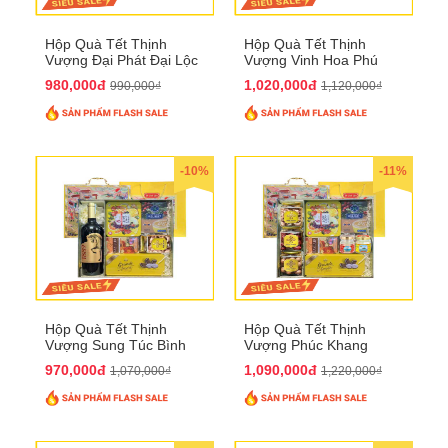
Hộp Quà Tết Thịnh
Hộp Quà Tết Thịnh
Vượng Đại Phát Đại Lộc
Vượng Vinh Hoa Phú
QTHN 166
Quý QTHN 167
980,000đ
1,020,000đ
990,000₫
1,120,000₫
-10%
-11%
Hộp Quà Tết Thịnh
Hộp Quà Tết Thịnh
Vượng Sung Túc Bình
Vượng Phúc Khang
An QTHN 164
Trường Thọ QTHN 165
970,000đ
1,090,000đ
1,070,000₫
1,220,000₫