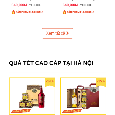
QTHN 93
640,000đ
640,000đ
790,000₫
790,000₫
Xem tất cả
QUÀ TẾT CAO CẤP TẠI HÀ NỘI
-14%
-15%