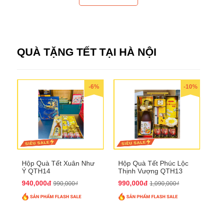
QUÀ TẶNG TẾT TẠI HÀ NỘI
-6%
-10%
Hộp Quà Tết Xuân Như
Hộp Quà Tết Phúc Lộc
Ý QTH14
Thịnh Vượng QTH13
940,000đ
990,000đ
990,000₫
1,090,000₫