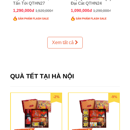
Tấn Tới QTHN27
Đại Cát QTHN24
1,290,000đ
1,090,000đ
1,520,000₫
1,290,000₫
Xem tất cả
QUÀ TẾT TẠI HÀ NỘI
-2%
-9%