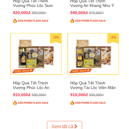
Hộp Quà Tết Thịnh
Hộp Quà Tết Thịnh
Vượng Phúc Lộc Sum
Vượng An Khang Như Ý
Vầy QTHN 158
QTHN 159
920,000đ
940,000đ
950,000₫
970,000₫
-3%
-3%
Hộp Quà Tết Thịnh
Hộp Quà Tết Thịnh
Vượng Phúc Lộc An
Vượng Tài Lộc Viên Mãn
Khang QTHN 160
QTHN 161
910,000đ
910,000đ
930,000₫
930,000₫
Xem tất cả