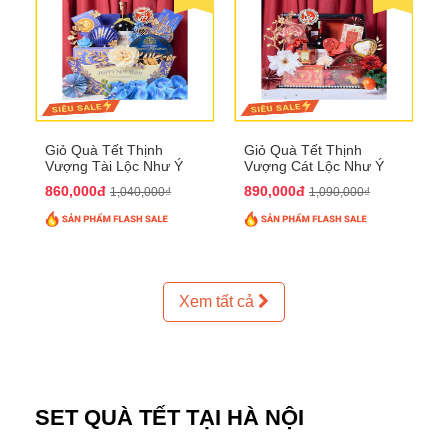
Giỏ Quà Tết Thịnh
Giỏ Quà Tết Thịnh
Vượng Tài Lộc Như Ý
Vượng Cát Lộc Như Ý
QTHN 179
QTHN 180
860,000đ
890,000đ
1,040,000₫
1,090,000₫
Xem tất cả
SET QUÀ TẾT TẠI HÀ NỘI