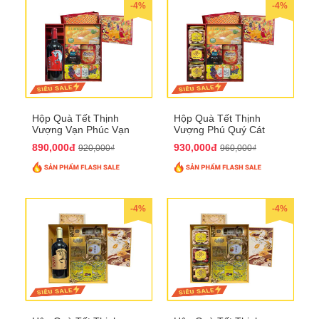
-4%
-4%
Hộp Quà Tết Thịnh
Hộp Quà Tết Thịnh
Vượng Vạn Phúc Vạn
Vượng Phú Quý Cát
Lộc QTHN 162
Tường QTHN 163
890,000đ
930,000đ
920,000₫
960,000₫
-4%
-4%