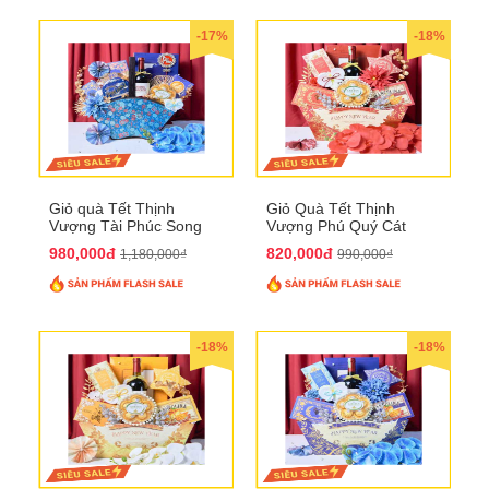
-17%
-18%
Giỏ quà Tết Thịnh
Giỏ Quà Tết Thịnh
Vượng Tài Phúc Song
Vượng Phú Quý Cát
Hành QTHN 172
Tường QTHN 173
980,000đ
820,000đ
1,180,000₫
990,000₫
-18%
-18%