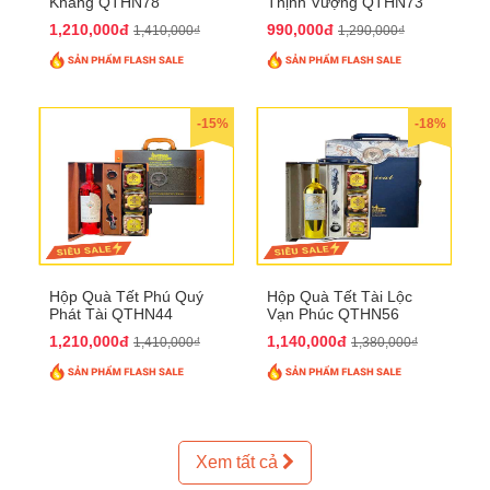
Khang QTHN78
Thịnh Vượng QTHN73
1,210,000đ
990,000đ
1,410,000₫
1,290,000₫
-15%
-18%
Hộp Quà Tết Phú Quý
Hộp Quà Tết Tài Lộc
Phát Tài QTHN44
Vạn Phúc QTHN56
1,210,000đ
1,140,000đ
1,410,000₫
1,380,000₫
Xem tất cả