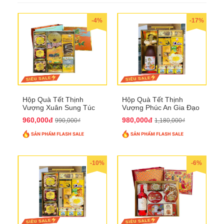
-4%
-17%
Hộp Quà Tết Thịnh
Hộp Quà Tết Thịnh
Vượng Xuân Sung Túc
Vượng Phúc An Gia Đạo
QTHN 157
QTHN 154
960,000đ
980,000đ
990,000₫
1,180,000₫
-10%
-6%