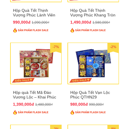
Hộp Quà Tết Thịnh
Hộp Quà Tết Thịnh
Vượng Phúc Lành Viên
Vượng Phúc Khang Tròn
Mãn QTHN 155
Đầy QTHN 156
990,000đ
1,490,000đ
1,090,000₫
1,580,000₫
-7%
-2%
Hộp quà Tết Mã Đáo
Hộp Quà Tết Vạn Lộc
Vương Lộc – Khai Phúc
Phúc QTHN29
Đại Thịnh 2026
1,390,000đ
980,000đ
1,480,000₫
990,000₫
-2%
-8%