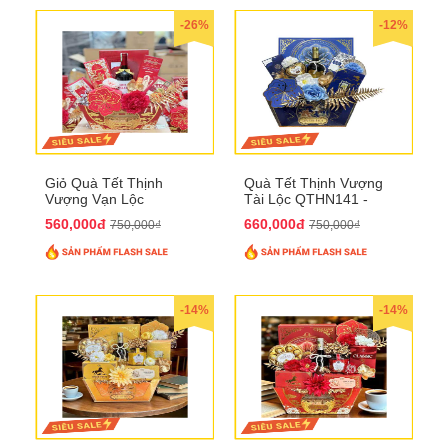
-26%
-12%
Giỏ Quà Tết Thịnh
Quà Tết Thịnh Vượng
Vượng Vạn Lộc
Tài Lộc QTHN141 -
QTHN142
Chúc Tết Phú Quý,
560,000đ
660,000đ
750,000₫
750,000₫
Thịnh Vượng
-14%
-14%