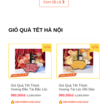
Xem tất cả
GIỎ QUÀ TẾT HÀ NỘI
-17%
-17%
Giỏ Quà Tết Thịnh
Giỏ Quà Tết Thịnh
Vượng Đắc Tài Đắc Lộc
Vượng Tài Lộc Dồi Dào
QTHN 170
QTHN 171
980,000đ
980,000đ
1,180,000₫
1,180,000₫