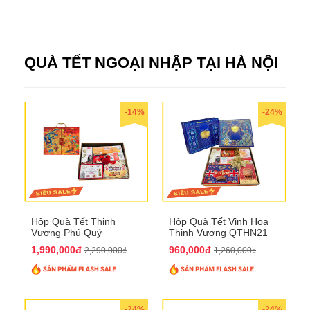
QUÀ TẾT NGOẠI NHẬP TẠI HÀ NỘI
-14%
-24%
Hộp Quà Tết Thịnh
Hộp Quà Tết Vinh Hoa
Vượng Phú Quý
Thịnh Vượng QTHN21
QTHN20
1,990,000đ
960,000đ
2,290,000₫
1,260,000₫
-24%
-24%