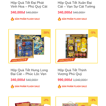
Hộp Quà Tết Đại Phát
Hộp Quà Tết Xuân Đại
Vinh Hoa – Phú Quý Cát
Cát – Vạn Sự Cát Tường
Tường QTHN32
QTHN31
340,000đ
340,000đ
540,000₫
540,000₫
-38%
-5%
Hộp Quà Tết Hưng Long
Hộp Quà Tết Thịnh
Đại Cát – Phúc Lộc Vẹn
Vượng Phú Quý
Toàn QTHN30
QTHN22
340,000đ
990,000đ
540,000₫
1,040,000₫
-2%
-3%