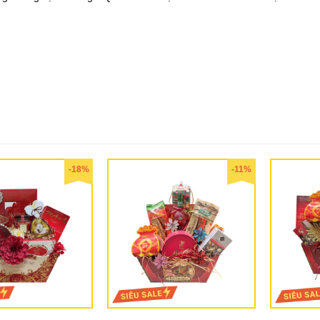
-18%
-11%