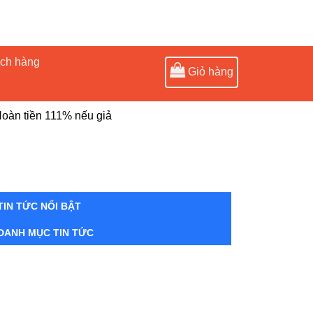
ách hàng
Giỏ hàng
oàn tiền 111% nếu giả
TIN TỨC NỔI BẬT
DANH MỤC TIN TỨC