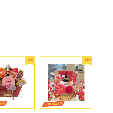
-12%
-26%